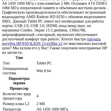
A6 1450 1000 МГц с кэш-памятью 2 Мб. Оснащен 4 Гб DDR3
1066 МГц оперативной памяти и объемным жестким диском .
Графическую производительность обеспечивает встроенный
видеоадаптер AMD Radeon HD 8250 с объемом видеопамяти
SMA. Данный Tablet PC имеет все необходимые для работы
порты: USB 2.0, USB 3.0, HDMI, вход микр./вых. на
наушники Combo. Экран 13.3 дюймов, 1366x768,
широкоформатный, сенсорный, мультитач обеспечивает
достаточный комфорт при работе. Хотите быстро
продать
ноутбук HP PAVILION 13-p100sr x2
по максимально высокой
цене? Мы купим его у Вас! Также покупаем неисправные HP
на запчасти.
Тип
Тип
Tablet PC
Операционная
Win 8 64
система
Параметры
экрана
Процессор
Количество ядер
4
процессора
Размер кэша L2
2 Мб
Процессор
A6 1450 1000 МГц