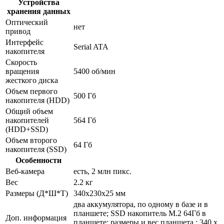
Устройства
хранения данных
Оптический
нет
привод
Интерфейс
Serial ATA
накопителя
Скорость
вращения
5400 об/мин
жесткого диска
Объем первого
500 Гб
накопителя (HDD)
Общий объем
накопителей
564 Гб
(HDD+SSD)
Объем второго
64 Гб
накопителя (SSD)
Особенности
Веб-камера
есть, 2 млн пикс.
Вес
2.2 кг
Размеры (Д*Ш*Т)
340x230x25 мм
два аккумулятора, по одному в базе и в
планшете; SSD накопитель M.2 64Гб в
Доп. информация
планшете; размеры и вес планшета : 340 x