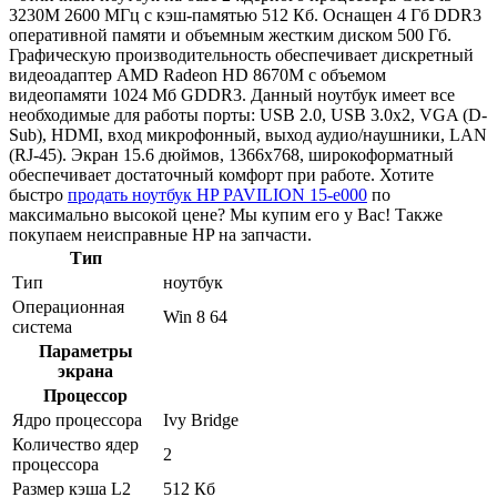
3230M 2600 МГц с кэш-памятью 512 Кб. Оснащен 4 Гб DDR3
оперативной памяти и объемным жестким диском 500 Гб.
Графическую производительность обеспечивает дискретный
видеоадаптер AMD Radeon HD 8670M с объемом
видеопамяти 1024 Мб GDDR3. Данный ноутбук имеет все
необходимые для работы порты: USB 2.0, USB 3.0x2, VGA (D-
Sub), HDMI, вход микрофонный, выход аудио/наушники, LAN
(RJ-45). Экран 15.6 дюймов, 1366x768, широкоформатный
обеспечивает достаточный комфорт при работе. Хотите
быстро
продать ноутбук HP PAVILION 15-e000
по
максимально высокой цене? Мы купим его у Вас! Также
покупаем неисправные HP на запчасти.
Тип
Тип
ноутбук
Операционная
Win 8 64
система
Параметры
экрана
Процессор
Ядро процессора
Ivy Bridge
Количество ядер
2
процессора
Размер кэша L2
512 Кб