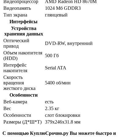
Видеопроцессор
AMD Radeon HD 8670M
Видеопамять
1024 Мб GDDR3
Тип экрана
глянцевый
Интерфейсы
Устройства
хранения данных
Оптический
DVD-RW, внутренний
привод
Объем накопителя
500 Гб
(HDD)
Интерфейс
Serial ATA
накопителя
Скорость
вращения
5400 об/мин
жесткого диска
Особенности
Веб-камера
есть
Вес
2.35 кг
Особенности
слот блокировки
Размеры (Д*Ш*Т)
379x246x31.8 мм
С помощью КуплюСрочно.ру Вы можете быстро и