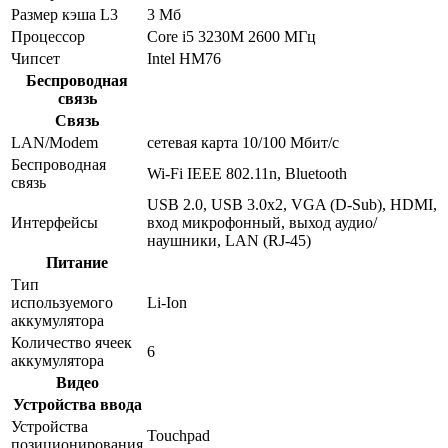
Размер кэша L3
3 Мб
Процессор
Core i5 3230M 2600 МГц
Чипсет
Intel HM76
Беспроводная
связь
Связь
LAN/Modem
сетевая карта 10/100 Мбит/c
Беспроводная
Wi-Fi IEEE 802.11n, Bluetooth
связь
USB 2.0, USB 3.0x2, VGA (D-Sub), HDMI,
Интерфейсы
вход микрофонный, выход аудио/
наушники, LAN (RJ-45)
Питание
Тип
используемого
Li-Ion
аккумулятора
Количество ячеек
6
аккумулятора
Видео
Устройства ввода
Устройства
Touchpad
позиционирования