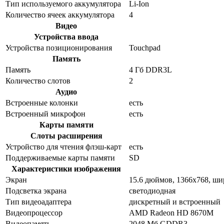
Тип используемого аккумулятора
Li-Ion
Количество ячеек аккумулятора
4
Видео
Устройства ввода
Устройства позиционирования
Touchpad
Память
Память
4 Гб DDR3L
Количество слотов
2
Аудио
Встроенные колонки
есть
Встроенный микрофон
есть
Карты памяти
Слоты расширения
Устройство для чтения флэш-карт
есть
Поддерживаемые карты памяти
SD
Характеристики изображения
Экран
15.6 дюймов, 1366x768, ш
Подсветка экрана
светодиодная
Тип видеоадаптера
дискретный и встроенный
Видеопроцессор
AMD Radeon HD 8670M
Видеопамять
2048 Мб GDDR3