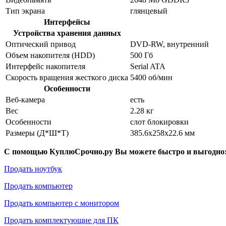
Тип экрана
глянцевый
Интерфейсы
Устройства хранения данных
Оптический привод
DVD-RW, внутренний
Объем накопителя (HDD)
500 Гб
Интерфейс накопителя
Serial ATA
Скорость вращения жесткого диска
5400 об/мин
Особенности
Веб-камера
есть
Вес
2.28 кг
Особенности
слот блокировки
Размеры (Д*Ш*Т)
385.6x258x22.6 мм
С помощью КуплюСрочно.ру Вы можете быстро и выгодно
Продать ноутбук
Продать компьютер
Продать компьютер с монитором
Продать комплектующие для ПК