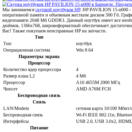
Мы занимаемся
скупкой ноутбуков HP
. HP PAVILION 15-n000 -
оперативной памяти и объемным жестким диском 500 Гб. Гра
видеопамяти 2048 Мб GDDR3. Данный ноутбук имеет все необх
дюймов, 1366x768, широкоформатный обеспечивает достаточны
Вас! Также покупаем неисправные HP на запчасти.
Тип
Тип
ноутбук
Операционная система
Win 8 64
Параметры экрана
Процессор
Количество ядер процессора
4
Размер кэша L2
4 Мб
Процессор
A10 4655M 2000 МГц
Чипсет
AMD A76M FCH
Беспроводная связь
Связь
LAN/Modem
сетевая карта 10/100 Мбит/
Беспроводная связь
Wi-Fi IEEE 802.11n, Bluetoo
Интерфейсы
USB 2.0, USB 3.0x2, HDMI
Питание