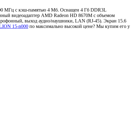
000 МГц с кэш-памятью 4 Мб. Оснащен 4 Гб DDR3L
оенный видеоадаптер AMD Radeon HD 8670M с объемом
рофонный, выход аудио/наушники, LAN (RJ-45). Экран 15.6
ILION 15-n000
по максимально высокой цене? Мы купим его у