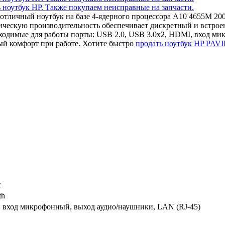
 отличный ноутбук на базе 4-ядерного процессора A10 4655M 2
фическую производительность обеспечивает дискретный и встр
одимые для работы порты: USB 2.0, USB 3.0x2, HDMI, вход мик
й комфорт при работе. Хотите быстро
продать ноутбук HP PAV
c
th
, вход микрофонный, выход аудио/наушники, LAN (RJ-45)