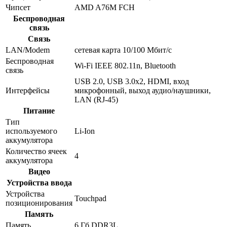
Чипсет
AMD A76M FCH
Беспроводная
связь
Связь
LAN/Modem
сетевая карта 10/100 Мбит/c
Беспроводная
Wi-Fi IEEE 802.11n, Bluetooth
связь
USB 2.0, USB 3.0x2, HDMI, вход
Интерфейсы
микрофонный, выход аудио/наушники,
LAN (RJ-45)
Питание
Тип
используемого
Li-Ion
аккумулятора
Количество ячеек
4
аккумулятора
Видео
Устройства ввода
Устройства
Touchpad
позиционирования
Память
Память
6 Гб DDR3L