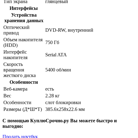
Тип экрана
глянцевый
Интерфейсы
Устройства
хранения данных
Оптический
DVD-RW, внутренний
привод
Объем накопителя
750 Гб
(HDD)
Интерфейс
Serial ATA
накопителя
Скорость
вращения
5400 об/мин
жесткого диска
Особенности
Веб-камера
есть
Вес
2.28 кг
Особенности
слот блокировки
Размеры (Д*Ш*Т)
385.6x258x22.6 мм
С помощью КуплюСрочно.ру Вы можете быстро и
выгодно:
Продать ноутбук