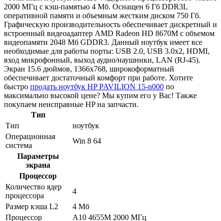
2000 МГц с кэш-памятью 4 Мб. Оснащен 6 Гб DDR3L
оперативной памяти и объемным жестким диском 750 Гб.
Графическую производительность обеспечивает дискретный и
встроенный видеоадаптер AMD Radeon HD 8670M с объемом
видеопамяти 2048 Мб GDDR3. Данный ноутбук имеет все
необходимые для работы порты: USB 2.0, USB 3.0x2, HDMI,
вход микрофонный, выход аудио/наушники, LAN (RJ-45).
Экран 15.6 дюймов, 1366x768, широкоформатный
обеспечивает достаточный комфорт при работе. Хотите
быстро
продать ноутбук HP PAVILION 15-n000
по
максимально высокой цене? Мы купим его у Вас! Также
покупаем неисправные HP на запчасти.
Тип
Тип
ноутбук
Операционная
Win 8 64
система
Параметры
экрана
Процессор
Количество ядер
4
процессора
Размер кэша L2
4 Мб
Процессор
A10 4655M 2000 МГц