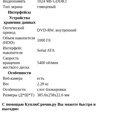
Видеопамять
1024 Мб GDDR3
Тип экрана
глянцевый
Интерфейсы
Устройства
хранения данных
Оптический
DVD-RW, внутренний
привод
Объем накопителя
1000 Гб
(HDD)
Интерфейс
Serial ATA
накопителя
Скорость
вращения
5400 об/мин
жесткого диска
Особенности
Веб-камера
есть
Вес
2.28 кг
Особенности
слот блокировки
Размеры (Д*Ш*Т)
385.6x258x22.6 мм
С помощью КуплюСрочно.ру Вы можете быстро и
выгодно: