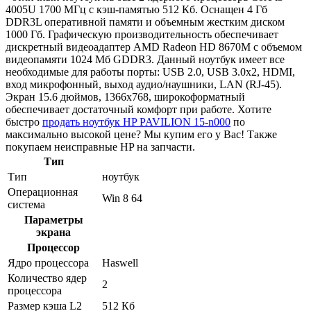
4005U 1700 МГц с кэш-памятью 512 Кб. Оснащен 4 Гб
DDR3L оперативной памяти и объемным жестким диском
1000 Гб. Графическую производительность обеспечивает
дискретный видеоадаптер AMD Radeon HD 8670M с объемом
видеопамяти 1024 Мб GDDR3. Данный ноутбук имеет все
необходимые для работы порты: USB 2.0, USB 3.0x2, HDMI,
вход микрофонный, выход аудио/наушники, LAN (RJ-45).
Экран 15.6 дюймов, 1366x768, широкоформатный
обеспечивает достаточный комфорт при работе. Хотите
быстро
продать ноутбук HP PAVILION 15-n000
по
максимально высокой цене? Мы купим его у Вас! Также
покупаем неисправные HP на запчасти.
Тип
Тип
ноутбук
Операционная
Win 8 64
система
Параметры
экрана
Процессор
Ядро процессора
Haswell
Количество ядер
2
процессора
Размер кэша L2
512 Кб