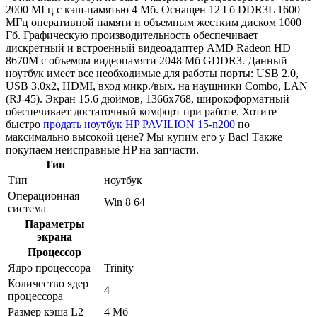
2000 МГц с кэш-памятью 4 Мб. Оснащен 12 Гб DDR3L 1600
МГц оперативной памяти и объемным жестким диском 1000
Гб. Графическую производительность обеспечивает
дискретный и встроенный видеоадаптер AMD Radeon HD
8670M с объемом видеопамяти 2048 Мб GDDR3. Данный
ноутбук имеет все необходимые для работы порты: USB 2.0,
USB 3.0x2, HDMI, вход микр./вых. на наушники Combo, LAN
(RJ-45). Экран 15.6 дюймов, 1366x768, широкоформатный
обеспечивает достаточный комфорт при работе. Хотите
быстро
продать ноутбук HP PAVILION 15-n200
по
максимально высокой цене? Мы купим его у Вас! Также
покупаем неисправные HP на запчасти.
Тип
Тип
ноутбук
Операционная
Win 8 64
система
Параметры
экрана
Процессор
Ядро процессора
Trinity
Количество ядер
4
процессора
Размер кэша L2
4 Мб