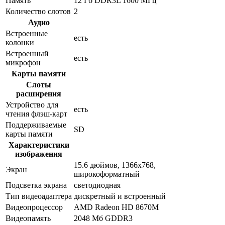
Память
12 Гб DDR3L 1600 МГц
Количество слотов
2
Аудио
Встроенные
есть
колонки
Встроенный
есть
микрофон
Карты памяти
Слоты
расширения
Устройство для
есть
чтения флэш-карт
Поддерживаемые
SD
карты памяти
Характеристики
изображения
15.6 дюймов, 1366x768,
Экран
широкоформатный
Подсветка экрана
светодиодная
Тип видеоадаптера
дискретный и встроенный
Видеопроцессор
AMD Radeon HD 8670M
Видеопамять
2048 Мб GDDR3