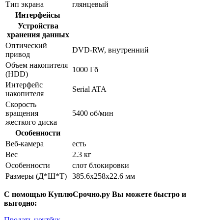
Тип экрана
глянцевый
Интерфейсы
Устройства
хранения данных
Оптический
DVD-RW, внутренний
привод
Объем накопителя
1000 Гб
(HDD)
Интерфейс
Serial ATA
накопителя
Скорость
вращения
5400 об/мин
жесткого диска
Особенности
Веб-камера
есть
Вес
2.3 кг
Особенности
слот блокировки
Размеры (Д*Ш*Т)
385.6x258x22.6 мм
С помощью КуплюСрочно.ру Вы можете быстро и
выгодно:
Продать ноутбук