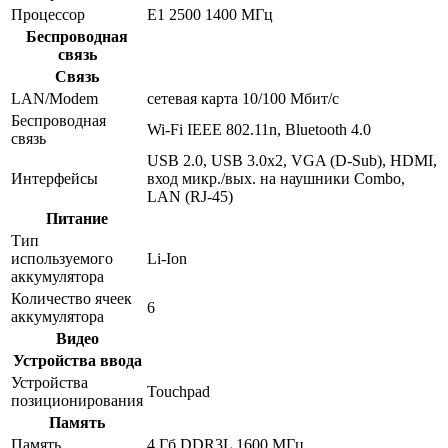
Процессор
E1 2500 1400 МГц
Беспроводная
связь
Связь
LAN/Modem
сетевая карта 10/100 Мбит/c
Беспроводная
Wi-Fi IEEE 802.11n, Bluetooth 4.0
связь
USB 2.0, USB 3.0x2, VGA (D-Sub), HDMI,
Интерфейсы
вход микр./вых. на наушники Combo,
LAN (RJ-45)
Питание
Тип
используемого
Li-Ion
аккумулятора
Количество ячеек
6
аккумулятора
Видео
Устройства ввода
Устройства
Touchpad
позиционирования
Память
Память
4 Гб DDR3L 1600 МГц