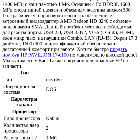
1400 МГц с кэш-памятью 1 Мб. Оснащен 4 Гб DDR3L 1600
МГц оперативной памяти и объемным жестким диском 500
Гб. Графическую производительность обеспечивает
встроенный видеоадаптер AMD Radeon HD 8240 с объемом
видеопамяти SMA. Данный ноутбук имеет все необходимые
для работы порты: USB 2.0, USB 3.0x2, VGA (D-Sub), HDMI,
вход микр./вых. на наушники Combo, LAN (RJ-45). Экран 17.3
дюймов, 1600x900, широкоформатный обеспечивает
достаточный комфорт при работе. Хотите быстро
продать
ноутбук HP PAVILION 17-e100
по максимально высокой цене?
Мы купим его у Вас! Также покупаем неисправные HP на
запчасти.
Тип
Тип
ноутбук
Операционная
DOS
система
Параметры
экрана
Процессор
Ядро процессора
Kabini
Количество ядер
2
процессора
Размер кэша L2
1 Мб