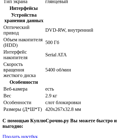
Тип экрана
глянцевый
Интерфейсы
Устройства
хранения данных
Оптический
DVD-RW, внутренний
привод
Объем накопителя
500 Гб
(HDD)
Интерфейс
Serial ATA
накопителя
Скорость
вращения
5400 об/мин
жесткого диска
Особенности
Веб-камера
есть
Вес
2.9 кг
Особенности
слот блокировки
Размеры (Д*Ш*Т)
420x267x32.8 мм
С помощью КуплюСрочно.ру Вы можете быстро и
выгодно:
Продать ноутбук