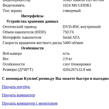
Видеопамять
1024 Мб GDDR3
Тип экрана
глянцевый
Интерфейсы
Устройства хранения данных
Оптический привод
DVD-RW, внутренний
Объем накопителя (HDD)
750 Гб
Интерфейс накопителя
Serial ATA
Скорость вращения жесткого диска
5400 об/мин
Особенности
Веб-камера
есть
Вес
2.9 кг
Особенности
слот блокировки
Размеры (Д*Ш*Т)
420x267x32.8 мм
С помощью КуплюСрочно.ру Вы можете быстро и выгодно
Продать ноутбук
Продать компьютер
Продать компьютер с монитором