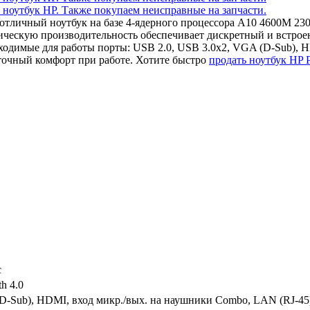
 отличный ноутбук на базе 4-ядерного процессора A10 4600M 
фическую производительность обеспечивает дискретный и встр
одимые для работы порты: USB 2.0, USB 3.0x2, VGA (D-Sub), H
точный комфорт при работе. Хотите быстро
продать ноутбук HP
c
th 4.0
D-Sub), HDMI, вход микр./вых. на наушники Combo, LAN (RJ-45