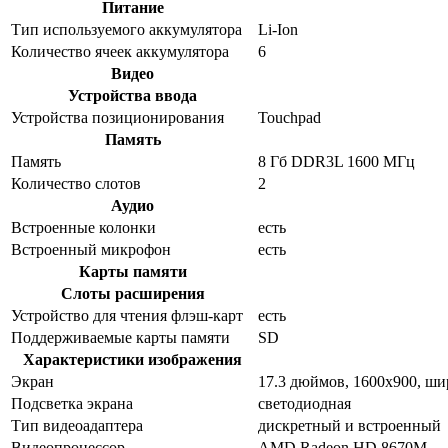
Питание
Тип используемого аккумулятора
Li-Ion
Количество ячеек аккумулятора
6
Видео
Устройства ввода
Устройства позиционирования
Touchpad
Память
Память
8 Гб DDR3L 1600 МГц
Количество слотов
2
Аудио
Встроенные колонки
есть
Встроенный микрофон
есть
Карты памяти
Слоты расширения
Устройство для чтения флэш-карт
есть
Поддерживаемые карты памяти
SD
Характеристики изображения
Экран
17.3 дюймов, 1600x900, ш
Подсветка экрана
светодиодная
Тип видеоадаптера
дискретный и встроенный
Видеопроцессор
AMD Radeon HD 8670M