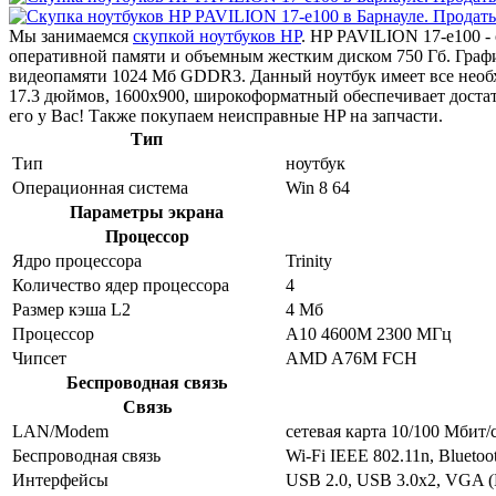
Мы занимаемся
скупкой ноутбуков HP
. HP PAVILION 17-e100 -
оперативной памяти и объемным жестким диском 750 Гб. Гра
видеопамяти 1024 Мб GDDR3. Данный ноутбук имеет все необх
17.3 дюймов, 1600x900, широкоформатный обеспечивает доста
его у Вас! Также покупаем неисправные HP на запчасти.
Тип
Тип
ноутбук
Операционная система
Win 8 64
Параметры экрана
Процессор
Ядро процессора
Trinity
Количество ядер процессора
4
Размер кэша L2
4 Мб
Процессор
A10 4600M 2300 МГц
Чипсет
AMD A76M FCH
Беспроводная связь
Связь
LAN/Modem
сетевая карта 10/100 Мбит/
Беспроводная связь
Wi-Fi IEEE 802.11n, Bluetoo
Интерфейсы
USB 2.0, USB 3.0x2, VGA (