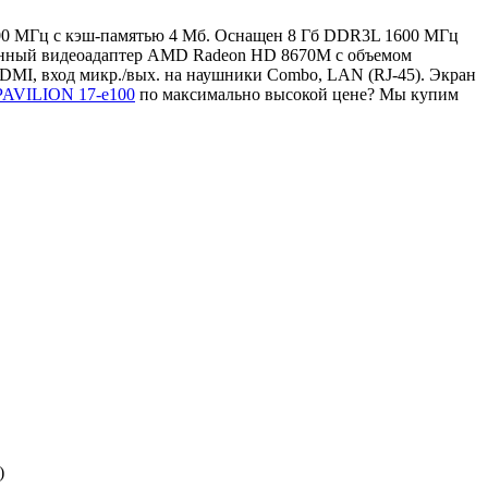
2300 МГц с кэш-памятью 4 Мб. Оснащен 8 Гб DDR3L 1600 МГц
оенный видеоадаптер AMD Radeon HD 8670M с объемом
DMI, вход микр./вых. на наушники Combo, LAN (RJ-45). Экран
 PAVILION 17-e100
по максимально высокой цене? Мы купим
)