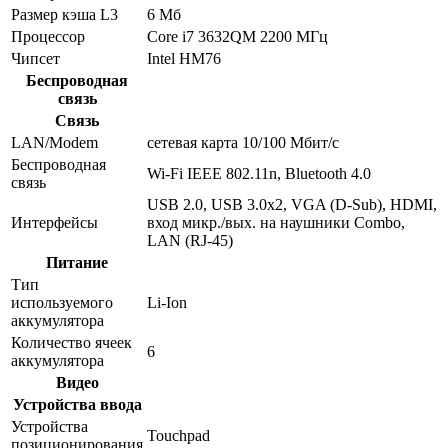
Размер кэша L3
6 Мб
Процессор
Core i7 3632QM 2200 МГц
Чипсет
Intel HM76
Беспроводная
связь
Связь
LAN/Modem
сетевая карта 10/100 Мбит/c
Беспроводная
Wi-Fi IEEE 802.11n, Bluetooth 4.0
связь
USB 2.0, USB 3.0x2, VGA (D-Sub), HDMI,
Интерфейсы
вход микр./вых. на наушники Combo,
LAN (RJ-45)
Питание
Тип
используемого
Li-Ion
аккумулятора
Количество ячеек
6
аккумулятора
Видео
Устройства ввода
Устройства
Touchpad
позиционирования