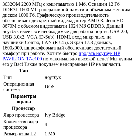
3632QM 2200 МГц с кэш-памятью 1 Мб. Оснащен 12 Гб
DDR3L 1600 МГц оперативной памяти и объемным жестким
диском 1000 Гб. Графическую производительность
обеспечивает дискретный видеоадаптер AMD Radeon HD
8670M с объемом видеопамяти 1024 Мб GDDR3. Данный
ноутбук имеет все необходимые для работы порты: USB 2.0,
USB 3.0x2, VGA (D-Sub), HDMI, вход микр./вых. на
наушники Combo, LAN (RJ-45). Экран 17.3 дюймов,
1600x900, широкоформатный обеспечивает достаточный
комфорт при работе. Хотите быстро
продать ноутбук HP
PAVILION 17-e100
по максимально высокой цене? Мы купим
его у Вас! Также покупаем неисправные HP на запчасти.
Тип
Тип
ноутбук
Операционная
DOS
система
Параметры
экрана
Процессор
Ядро процессора
Ivy Bridge
Количество ядер
4
процессора
Размер кэша L2
1 Мб