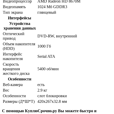
Видеопроцессор
AMD Radeon HD 8670M
Видеопамять
1024 Мб GDDR3
Тип экрана
глянцевый
Интерфейсы
Устройства
хранения данных
Оптический
DVD-RW, внутренний
привод
Объем накопителя
1000 Гб
(HDD)
Интерфейс
Serial ATA
накопителя
Скорость
вращения
5400 об/мин
жесткого диска
Особенности
Веб-камера
есть
Вес
2.9 кг
Особенности
слот блокировки
Размеры (Д*Ш*Т)
420x267x32.8 мм
С помощью КуплюСрочно.ру Вы можете быстро и