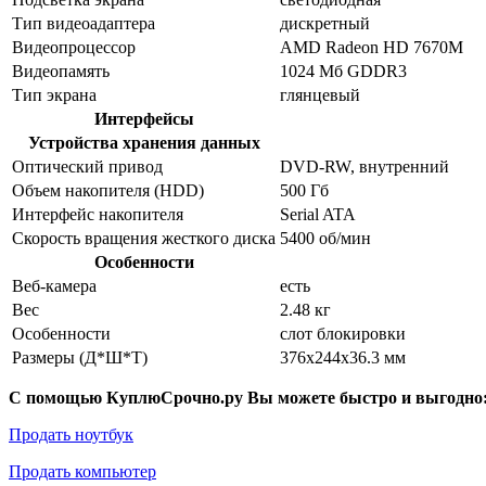
Тип видеоадаптера
дискретный
Видеопроцессор
AMD Radeon HD 7670M
Видеопамять
1024 Мб GDDR3
Тип экрана
глянцевый
Интерфейсы
Устройства хранения данных
Оптический привод
DVD-RW, внутренний
Объем накопителя (HDD)
500 Гб
Интерфейс накопителя
Serial ATA
Скорость вращения жесткого диска
5400 об/мин
Особенности
Веб-камера
есть
Вес
2.48 кг
Особенности
слот блокировки
Размеры (Д*Ш*Т)
376x244x36.3 мм
С помощью КуплюСрочно.ру Вы можете быстро и выгодно
Продать ноутбук
Продать компьютер