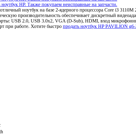
 отличный ноутбук на базе 2-ядерного процессора Core i3 3110
фическую производительность обеспечивает дискретный видеоа
рты: USB 2.0, USB 3.0x2, VGA (D-Sub), HDMI, вход микрофонны
т при работе. Хотите быстро
продать ноутбук HP PAVILION g6-
c
th