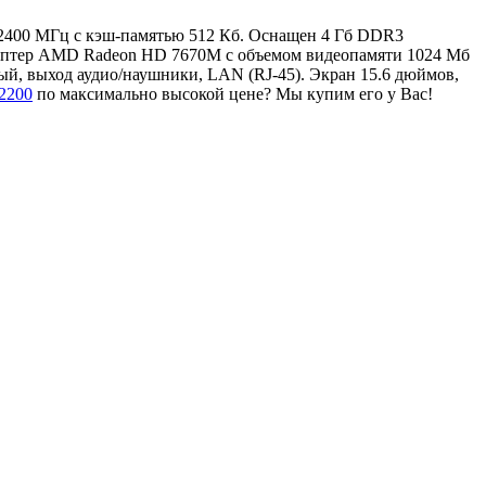
M 2400 МГц с кэш-памятью 512 Кб. Оснащен 4 Гб DDR3
даптер AMD Radeon HD 7670M с объемом видеопамяти 1024 Мб
й, выход аудио/наушники, LAN (RJ-45). Экран 15.6 дюймов,
2200
по максимально высокой цене? Мы купим его у Вас!