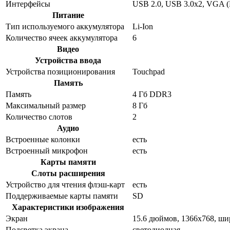
Интерфейсы
USB 2.0, USB 3.0x2, VGA 
Питание
Тип используемого аккумулятора
Li-Ion
Количество ячеек аккумулятора
6
Видео
Устройства ввода
Устройства позиционирования
Touchpad
Память
Память
4 Гб DDR3
Максимальный размер
8 Гб
Количество слотов
2
Аудио
Встроенные колонки
есть
Встроенный микрофон
есть
Карты памяти
Слоты расширения
Устройство для чтения флэш-карт
есть
Поддерживаемые карты памяти
SD
Характеристики изображения
Экран
15.6 дюймов, 1366x768, ш
Подсветка экрана
светодиодная