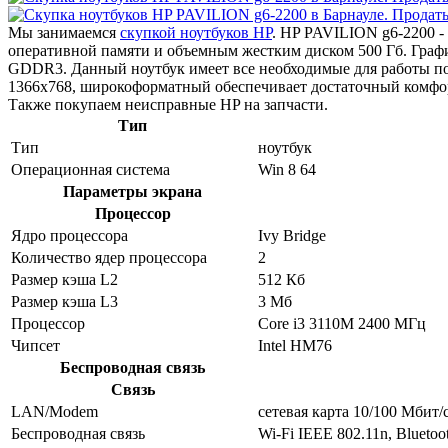
Мы занимаемся
скупкой ноутбуков HP
. HP PAVILION g6-2200 -
оперативной памяти и объемным жестким диском 500 Гб. Гра
GDDR3. Данный ноутбук имеет все необходимые для работы по
1366x768, широкоформатный обеспечивает достаточный комфор
Также покупаем неисправные HP на запчасти.
Тип
Тип
ноутбук
Операционная система
Win 8 64
Параметры экрана
Процессор
Ядро процессора
Ivy Bridge
Количество ядер процессора
2
Размер кэша L2
512 Кб
Размер кэша L3
3 Мб
Процессор
Core i3 3110M 2400 МГц
Чипсет
Intel HM76
Беспроводная связь
Связь
LAN/Modem
сетевая карта 10/100 Мбит/
Беспроводная связь
Wi-Fi IEEE 802.11n, Bluetoo