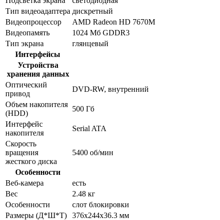
Подсветка экрана
светодиодная
Тип видеоадаптера
дискретный
Видеопроцессор
AMD Radeon HD 7670M
Видеопамять
1024 Мб GDDR3
Тип экрана
глянцевый
Интерфейсы
Устройства
хранения данных
Оптический
DVD-RW, внутренний
привод
Объем накопителя
500 Гб
(HDD)
Интерфейс
Serial ATA
накопителя
Скорость
вращения
5400 об/мин
жесткого диска
Особенности
Веб-камера
есть
Вес
2.48 кг
Особенности
слот блокировки
Размеры (Д*Ш*Т)
376x244x36.3 мм