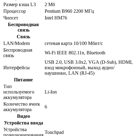
Размер кэша L3
2 Мб
Процессор
Pentium B960 2200 МГц
Чипсет
Intel HM76
Беспроводная
связь
Связь
LAN/Modem
сетевая карта 10/100 Мбит/c
Беспроводная
Wi-Fi IEEE 802.11n, Bluetooth
связь
USB 2.0, USB 3.0x2, VGA (D-Sub), HDMI,
Интерфейсы
вход микрофонный, выход аудио/
наушники, LAN (RJ-45)
Питание
Тип
используемого
Li-Ion
аккумулятора
Количество ячеек
6
аккумулятора
Видео
Устройства ввода
Устройства
Touchpad
позиционирования