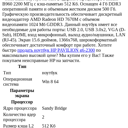
B960 2200 МГц с кэш-памятью 512 Кб. Оснащен 4 Гб DDR3
оперативной памяти и объемным жестким диском 500 Гб.
Графическую производительность обеспечивает дискретный
видеоадаптер AMD Radeon HD 7670M с объемом
видеопамяти 1024 Мб GDDR3. Данный ноутбук имеет все
необходимые для работы порты: USB 2.0, USB 3.0x2, VGA (D-
Sub), HDMI, вход микрофонный, выход аудио/наушники, LAN
(RJ-45). Экран 15.6 дюймов, 1366x768, широкоформатный
обеспечивает достаточный комфорт при работе. Хотите
быстро
продать ноутбук HP PAVILION g6-2300
по
максимально высокой цене? Мы купим его у Вас! Также
покупаем неисправные HP на запчасти.
Тип
Тип
ноутбук
Операционная
Win 8 64
система
Параметры
экрана
Процессор
Ядро процессора
Sandy Bridge
Количество ядер
2
процессора
Размер кэша L2
512 Кб