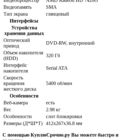
Видеопроцессор
AMD Radeon HD 7420G
Видеопамять
SMA
Тип экрана
глянцевый
Интерфейсы
Устройства
хранения данных
Оптический
DVD-RW, внутренний
привод
Объем накопителя
320 Гб
(HDD)
Интерфейс
Serial ATA
накопителя
Скорость
вращения
5400 об/мин
жесткого диска
Особенности
Веб-камера
есть
Вес
2.98 кг
Особенности
слот блокировки
Размеры (Д*Ш*Т)
412x267x36.8 мм
С помощью КуплюСрочно.ру Вы можете быстро и