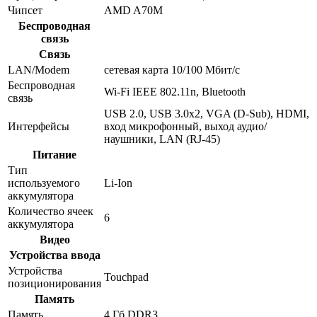
Чипсет
AMD A70M
Беспроводная
связь
Связь
LAN/Modem
сетевая карта 10/100 Мбит/c
Беспроводная
Wi-Fi IEEE 802.11n, Bluetooth
связь
USB 2.0, USB 3.0x2, VGA (D-Sub), HDMI,
Интерфейсы
вход микрофонный, выход аудио/
наушники, LAN (RJ-45)
Питание
Тип
используемого
Li-Ion
аккумулятора
Количество ячеек
6
аккумулятора
Видео
Устройства ввода
Устройства
Touchpad
позиционирования
Память
Память
4 Гб DDR3