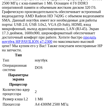
2500 МГц с кэш-памятью 1 Мб. Оснащен 4 Гб DDR3
оперативной памяти и объемным жестким диском 320 Гб.
Графическую производительность обеспечивает встроенный
видеоадаптер AMD Radeon HD 7420G с объемом видеопамяти
SMA. Данный ноутбук имеет все необходимые для работы
порты: USB 2.0, USB 3.0x2, VGA (D-Sub), HDMI, вход
микрофонный, выход аудио/наушники, LAN (RJ-45). Экран
17.3 дюймов, 1600x900, широкоформатный обеспечивает
достаточный комфорт при работе. Хотите быстро
продать
ноутбук HP PAVILION g7-2300
по максимально высокой
цене? Мы купим его у Вас! Также покупаем неисправные HP
на запчасти.
Тип
Тип
ноутбук
Операционная
DOS
система
Параметры
экрана
Процессор
Количество ядер
2
процессора
Размер кэша L2
1 Мб
Процессор
A4 4300M 2500 МГц