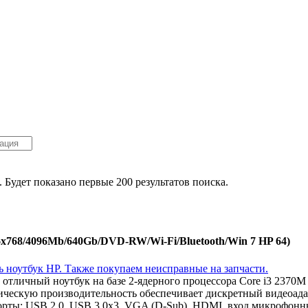
. Будет показано первые 200 результатов поиска.
6x768/4096Mb/640Gb/DVD-RW/Wi-Fi/Bluetooth/Win 7 HP 64)
 отличный ноутбук на базе 2-ядерного процессора Core i3 237
фическую производительность обеспечивает дискретный видеоа
рты: USB 2.0, USB 3.0x3, VGA (D-Sub), HDMI, вход микрофонны