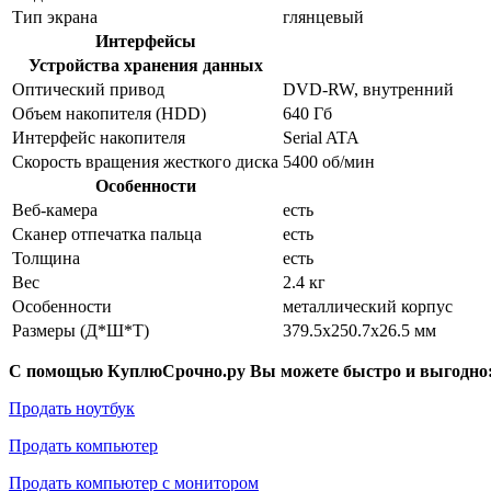
Тип экрана
глянцевый
Интерфейсы
Устройства хранения данных
Оптический привод
DVD-RW, внутренний
Объем накопителя (HDD)
640 Гб
Интерфейс накопителя
Serial ATA
Скорость вращения жесткого диска
5400 об/мин
Особенности
Веб-камера
есть
Сканер отпечатка пальца
есть
Толщина
есть
Вес
2.4 кг
Особенности
металлический корпус
Размеры (Д*Ш*Т)
379.5x250.7x26.5 мм
С помощью КуплюСрочно.ру Вы можете быстро и выгодно
Продать ноутбук
Продать компьютер
Продать компьютер с монитором