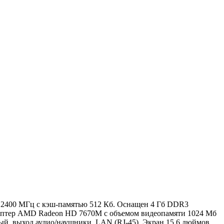
0M 2400 МГц с кэш-памятью 512 Кб. Оснащен 4 Гб DDR3
даптер AMD Radeon HD 7670M с объемом видеопамяти 1024 Мб
й, выход аудио/наушники, LAN (RJ-45). Экран 15.6 дюймов,