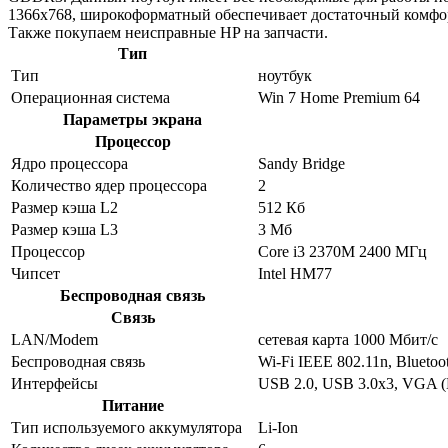
1366x768, широкоформатный обеспечивает достаточный комфор
Также покупаем неисправные HP на запчасти.
Тип
Тип
ноутбук
Операционная система
Win 7 Home Premium 64
Параметры экрана
Процессор
Ядро процессора
Sandy Bridge
Количество ядер процессора
2
Размер кэша L2
512 Кб
Размер кэша L3
3 Мб
Процессор
Core i3 2370M 2400 МГц
Чипсет
Intel HM77
Беспроводная связь
Связь
LAN/Modem
сетевая карта 1000 Мбит/c
Беспроводная связь
Wi-Fi IEEE 802.11n, Bluetoo
Интерфейсы
USB 2.0, USB 3.0x3, VGA 
Питание
Тип используемого аккумулятора
Li-Ion