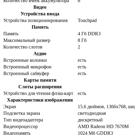
Количество ячеек аккумулятора
6
Видео
Устройства ввода
Устройства позиционирования
Touchpad
Память
Память
4 Гб DDR3
Максимальный размер
8 Гб
Количество слотов
2
Аудио
Встроенные колонки
есть
Встроенный микрофон
есть
Встроенный сабвуфер
есть
Карты памяти
Слоты расширения
Устройство для чтения флэш-карт
есть
Характеристики изображения
Экран
15.6 дюймов, 1366x768, ш
Подсветка экрана
светодиодная
Тип видеоадаптера
дискретный
Видеопроцессор
AMD Radeon HD 7670M
Видеопамять
1024 Мб GDDR3