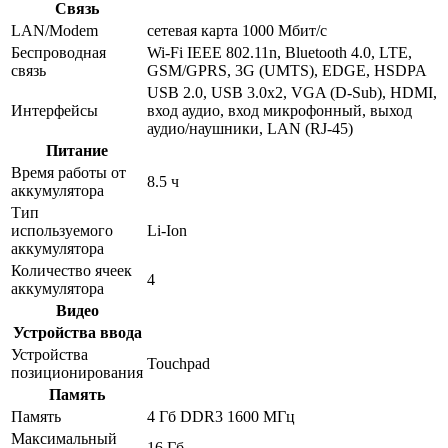
Связь
LAN/Modem
сетевая карта 1000 Мбит/c
Беспроводная
Wi-Fi IEEE 802.11n, Bluetooth 4.0, LTE,
связь
GSM/GPRS, 3G (UMTS), EDGE, HSDPA
USB 2.0, USB 3.0x2, VGA (D-Sub), HDMI,
Интерфейсы
вход аудио, вход микрофонный, выход
аудио/наушники, LAN (RJ-45)
Питание
Время работы от
8.5 ч
аккумулятора
Тип
используемого
Li-Ion
аккумулятора
Количество ячеек
4
аккумулятора
Видео
Устройства ввода
Устройства
Touchpad
позиционирования
Память
Память
4 Гб DDR3 1600 МГц
Максимальный
16 Гб