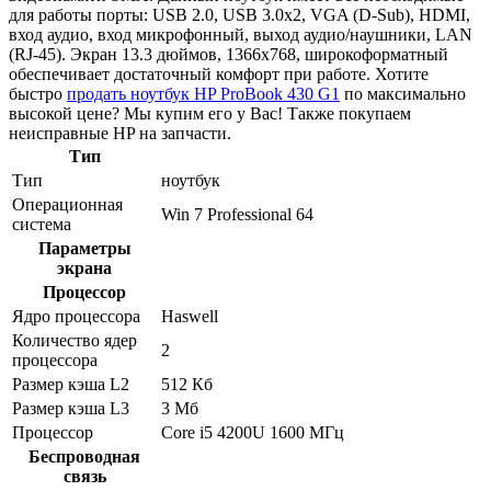
для работы порты: USB 2.0, USB 3.0x2, VGA (D-Sub), HDMI,
вход аудио, вход микрофонный, выход аудио/наушники, LAN
(RJ-45). Экран 13.3 дюймов, 1366x768, широкоформатный
обеспечивает достаточный комфорт при работе. Хотите
быстро
продать ноутбук HP ProBook 430 G1
по максимально
высокой цене? Мы купим его у Вас! Также покупаем
неисправные HP на запчасти.
Тип
Тип
ноутбук
Операционная
Win 7 Professional 64
система
Параметры
экрана
Процессор
Ядро процессора
Haswell
Количество ядер
2
процессора
Размер кэша L2
512 Кб
Размер кэша L3
3 Мб
Процессор
Core i5 4200U 1600 МГц
Беспроводная
связь