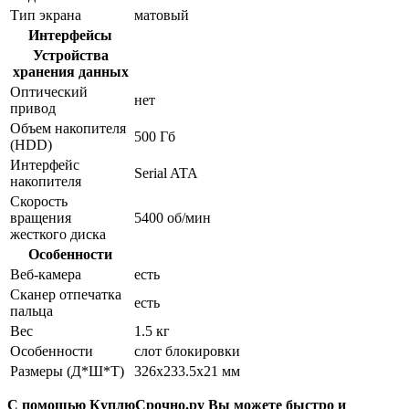
Тип экрана
матовый
Интерфейсы
Устройства
хранения данных
Оптический
нет
привод
Объем накопителя
500 Гб
(HDD)
Интерфейс
Serial ATA
накопителя
Скорость
вращения
5400 об/мин
жесткого диска
Особенности
Веб-камера
есть
Сканер отпечатка
есть
пальца
Вес
1.5 кг
Особенности
слот блокировки
Размеры (Д*Ш*Т)
326x233.5x21 мм
С помощью КуплюСрочно.ру Вы можете быстро и