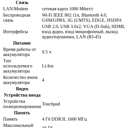
Связь
LAN/Modem
сетевая карта 1000 Мбит/c
Беспроводная
Wi-Fi IEEE 802.11n, Bluetooth 4.0,
связь
GSM/GPRS, 3G (UMTS), EDGE, HSDPA
USB 2.0, USB 3.0x2, VGA (D-Sub), HDMI,
Интерфейсы
вход аудио, вход микрофонный, выход
аудио/наушники, LAN (RJ-45)
Питание
Время работы от
9.5 ч
аккумулятора
Тип
используемого
Li-Ion
аккумулятора
Количество ячеек
4
аккумулятора
Видео
Устройства ввода
Устройства
Touchpad
позиционирования
Память
Память
4 Гб DDR3L 1600 МГц
Максимальный
16 Гб