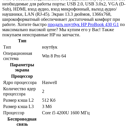
необходимые для работы порты: USB 2.0, USB 3.0x2, VGA (D-
Sub), HDMI, вход аудио, вход микрофонный, выход аудио/
наушники, LAN (RJ-45). Экран 13.3 дюймов, 1366x768,
широкоформатный обеспечивает достаточный комфорт при
работе. Хотите быстро
продать ноутбук HP ProBook 430 G1
по
максимально высокой цене? Мы купим его у Вас! Также
покупаем неисправные HP на запчасти.
Тип
Тип
ноутбук
Операционная
Win 8 Pro 64
система
Параметры
экрана
Процессор
Ядро процессора
Haswell
Количество ядер
2
процессора
Размер кэша L2
512 Кб
Размер кэша L3
3 Мб
Процессор
Core i5 4200U 1600 МГц
Беспроводная
связь