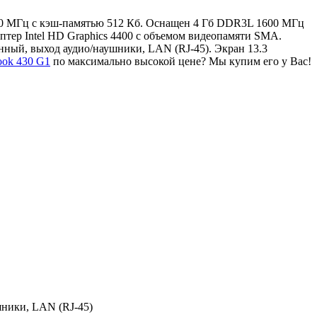
1700 МГц с кэш-памятью 512 Кб. Оснащен 4 Гб DDR3L 1600 МГц
тер Intel HD Graphics 4400 с объемом видеопамяти SMA.
нный, выход аудио/наушники, LAN (RJ-45). Экран 13.3
ook 430 G1
по максимально высокой цене? Мы купим его у Вас!
шники, LAN (RJ-45)