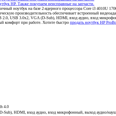
тличный ноутбук на базе 2-ядерного процессора Core i3 4010U 
ческую производительность обеспечивает встроенный видеоадап
 2.0, USB 3.0x2, VGA (D-Sub), HDMI, вход аудио, вход микрофо
й комфорт при работе. Хотите быстро
продать ноутбук HP ProB
th 4.0
D-Sub), HDMI, вход аудио, вход микрофонный, выход аудио/нау