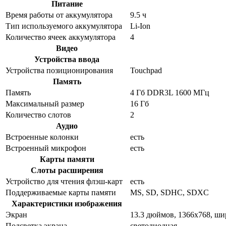
Питание
Время работы от аккумулятора
9.5 ч
Тип используемого аккумулятора
Li-Ion
Количество ячеек аккумулятора
4
Видео
Устройства ввода
Устройства позиционирования
Touchpad
Память
Память
4 Гб DDR3L 1600 МГц
Максимальный размер
16 Гб
Количество слотов
2
Аудио
Встроенные колонки
есть
Встроенный микрофон
есть
Карты памяти
Слоты расширения
Устройство для чтения флэш-карт
есть
Поддерживаемые карты памяти
MS, SD, SDHC, SDXC
Характеристики изображения
Экран
13.3 дюймов, 1366x768, ш
Подсветка экрана
светодиодная