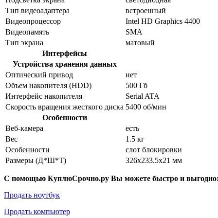
Тип видеоадаптера
встроенный
Видеопроцессор
Intel HD Graphics 4400
Видеопамять
SMA
Тип экрана
матовый
Интерфейсы
Устройства хранения данных
Оптический привод
нет
Объем накопителя (HDD)
500 Гб
Интерфейс накопителя
Serial ATA
Скорость вращения жесткого диска
5400 об/мин
Особенности
Веб-камера
есть
Вес
1.5 кг
Особенности
слот блокировки
Размеры (Д*Ш*Т)
326x233.5x21 мм
С помощью КуплюСрочно.ру Вы можете быстро и выгодно
Продать ноутбук
Продать компьютер