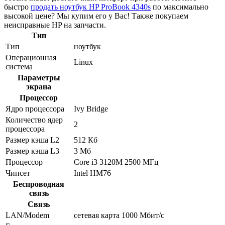
быстро
продать ноутбук HP ProBook 4340s
по максимально
высокой цене? Мы купим его у Вас! Также покупаем
неисправные HP на запчасти.
Тип
Тип
ноутбук
Операционная
Linux
система
Параметры
экрана
Процессор
Ядро процессора
Ivy Bridge
Количество ядер
2
процессора
Размер кэша L2
512 Кб
Размер кэша L3
3 Мб
Процессор
Core i3 3120M 2500 МГц
Чипсет
Intel HM76
Беспроводная
связь
Связь
LAN/Modem
сетевая карта 1000 Мбит/c