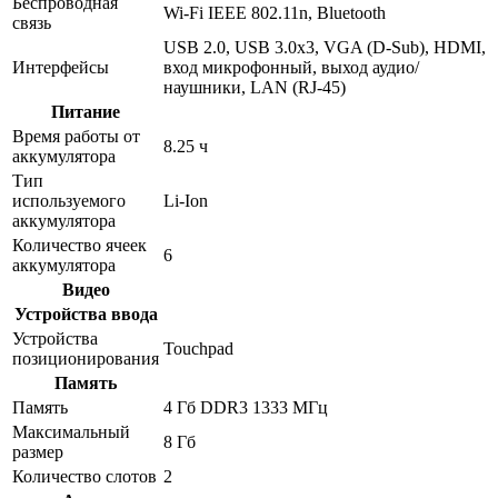
Беспроводная
Wi-Fi IEEE 802.11n, Bluetooth
связь
USB 2.0, USB 3.0x3, VGA (D-Sub), HDMI,
Интерфейсы
вход микрофонный, выход аудио/
наушники, LAN (RJ-45)
Питание
Время работы от
8.25 ч
аккумулятора
Тип
используемого
Li-Ion
аккумулятора
Количество ячеек
6
аккумулятора
Видео
Устройства ввода
Устройства
Touchpad
позиционирования
Память
Память
4 Гб DDR3 1333 МГц
Максимальный
8 Гб
размер
Количество слотов
2