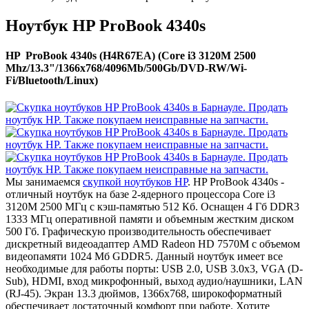
Ноутбук HP ProBook 4340s
HP ProBook 4340s (H4R67EA) (Core i3 3120M 2500
Mhz/13.3"/1366x768/4096Mb/500Gb/DVD-RW/Wi-
Fi/Bluetooth/Linux)
Мы занимаемся
скупкой ноутбуков HP
. HP ProBook 4340s -
отличный ноутбук на базе 2-ядерного процессора Core i3
3120M 2500 МГц с кэш-памятью 512 Кб. Оснащен 4 Гб DDR3
1333 МГц оперативной памяти и объемным жестким диском
500 Гб. Графическую производительность обеспечивает
дискретный видеоадаптер AMD Radeon HD 7570M с объемом
видеопамяти 1024 Мб GDDR5. Данный ноутбук имеет все
необходимые для работы порты: USB 2.0, USB 3.0x3, VGA (D-
Sub), HDMI, вход микрофонный, выход аудио/наушники, LAN
(RJ-45). Экран 13.3 дюймов, 1366x768, широкоформатный
обеспечивает достаточный комфорт при работе. Хотите