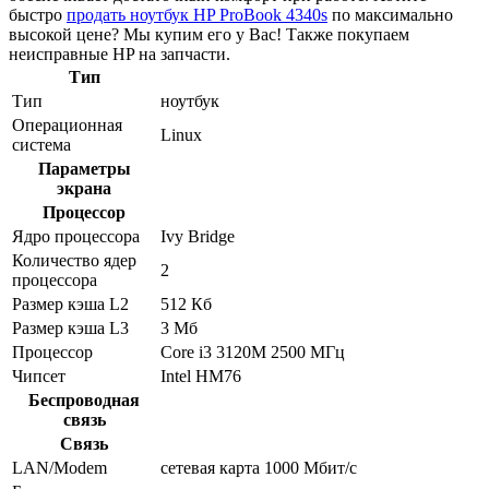
быстро
продать ноутбук HP ProBook 4340s
по максимально
высокой цене? Мы купим его у Вас! Также покупаем
неисправные HP на запчасти.
Тип
Тип
ноутбук
Операционная
Linux
система
Параметры
экрана
Процессор
Ядро процессора
Ivy Bridge
Количество ядер
2
процессора
Размер кэша L2
512 Кб
Размер кэша L3
3 Мб
Процессор
Core i3 3120M 2500 МГц
Чипсет
Intel HM76
Беспроводная
связь
Связь
LAN/Modem
сетевая карта 1000 Мбит/c