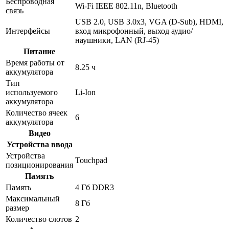
Беспроводная
Wi-Fi IEEE 802.11n, Bluetooth
связь
USB 2.0, USB 3.0x3, VGA (D-Sub), HDMI,
Интерфейсы
вход микрофонный, выход аудио/
наушники, LAN (RJ-45)
Питание
Время работы от
8.25 ч
аккумулятора
Тип
используемого
Li-Ion
аккумулятора
Количество ячеек
6
аккумулятора
Видео
Устройства ввода
Устройства
Touchpad
позиционирования
Память
Память
4 Гб DDR3
Максимальный
8 Гб
размер
Количество слотов
2