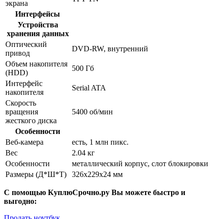
экрана
Интерфейсы
Устройства
хранения данных
Оптический
DVD-RW, внутренний
привод
Объем накопителя
500 Гб
(HDD)
Интерфейс
Serial ATA
накопителя
Скорость
вращения
5400 об/мин
жесткого диска
Особенности
Веб-камера
есть, 1 млн пикс.
Вес
2.04 кг
Особенности
металлический корпус, слот блокировки
Размеры (Д*Ш*Т)
326x229x24 мм
С помощью КуплюСрочно.ру Вы можете быстро и
выгодно:
Продать ноутбук