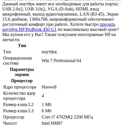
Данный ноутбук имеет все необходимые для работы порты:
USB 2.0x2, USB 3.0x2, VGA (D-Sub), HDMI, вход
микрофонный, выход аудио/наушники, LAN (RJ-45). Экран
15.6 дюймов, 1366x768, широкоформатный обеспечивает
достаточный комфорт при работе. Хотите быстро
продать
ноутбук HP ProBook 450 G1
по максимально высокой цене?
Мы купим его у Вас! Также покупаем неисправные HP на
запчасти.
Тип
Тип
ноутбук
Операционная
Win 7 Professional 64
система
Параметры
экрана
Процессор
Ядро процессора
Haswell
Количество ядер
4
процессора
Размер кэша L2
1 Мб
Размер кэша L3
6 Мб
Процессор
Core i7 4702MQ 2200 МГц
Чипсет
Intel HM87