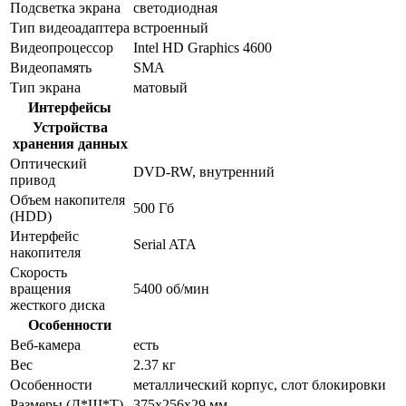
Подсветка экрана
светодиодная
Тип видеоадаптера
встроенный
Видеопроцессор
Intel HD Graphics 4600
Видеопамять
SMA
Тип экрана
матовый
Интерфейсы
Устройства
хранения данных
Оптический
DVD-RW, внутренний
привод
Объем накопителя
500 Гб
(HDD)
Интерфейс
Serial ATA
накопителя
Скорость
вращения
5400 об/мин
жесткого диска
Особенности
Веб-камера
есть
Вес
2.37 кг
Особенности
металлический корпус, слот блокировки
Размеры (Д*Ш*Т)
375x256x29 мм