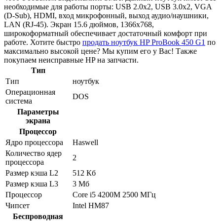
необходимые для работы порты: USB 2.0x2, USB 3.0x2, VGA
(D-Sub), HDMI, вход микрофонный, выход аудио/наушники,
LAN (RJ-45). Экран 15.6 дюймов, 1366x768,
широкоформатный обеспечивает достаточный комфорт при
работе. Хотите быстро
продать ноутбук HP ProBook 450 G1
по
максимально высокой цене? Мы купим его у Вас! Также
покупаем неисправные HP на запчасти.
Тип
Тип
ноутбук
Операционная
DOS
система
Параметры
экрана
Процессор
Ядро процессора
Haswell
Количество ядер
2
процессора
Размер кэша L2
512 Кб
Размер кэша L3
3 Мб
Процессор
Core i5 4200M 2500 МГц
Чипсет
Intel HM87
Беспроводная