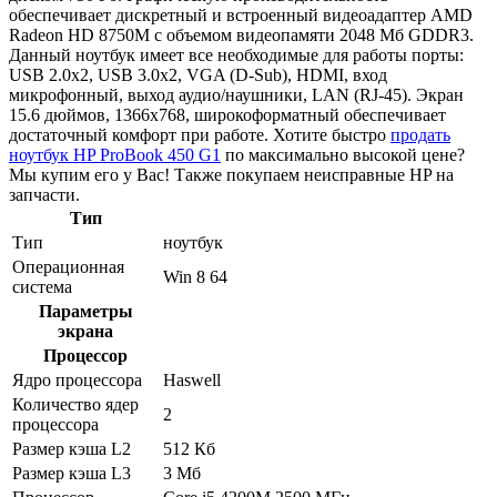
обеспечивает дискретный и встроенный видеоадаптер AMD
Radeon HD 8750M с объемом видеопамяти 2048 Мб GDDR3.
Данный ноутбук имеет все необходимые для работы порты:
USB 2.0x2, USB 3.0x2, VGA (D-Sub), HDMI, вход
микрофонный, выход аудио/наушники, LAN (RJ-45). Экран
15.6 дюймов, 1366x768, широкоформатный обеспечивает
достаточный комфорт при работе. Хотите быстро
продать
ноутбук HP ProBook 450 G1
по максимально высокой цене?
Мы купим его у Вас! Также покупаем неисправные HP на
запчасти.
Тип
Тип
ноутбук
Операционная
Win 8 64
система
Параметры
экрана
Процессор
Ядро процессора
Haswell
Количество ядер
2
процессора
Размер кэша L2
512 Кб
Размер кэша L3
3 Мб