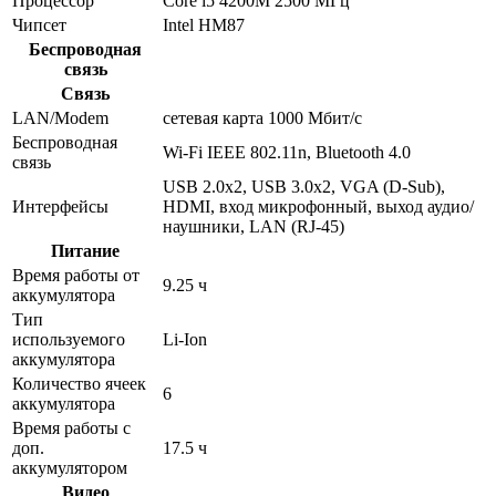
Процессор
Core i5 4200M 2500 МГц
Чипсет
Intel HM87
Беспроводная
связь
Связь
LAN/Modem
сетевая карта 1000 Мбит/c
Беспроводная
Wi-Fi IEEE 802.11n, Bluetooth 4.0
связь
USB 2.0x2, USB 3.0x2, VGA (D-Sub),
Интерфейсы
HDMI, вход микрофонный, выход аудио/
наушники, LAN (RJ-45)
Питание
Время работы от
9.25 ч
аккумулятора
Тип
используемого
Li-Ion
аккумулятора
Количество ячеек
6
аккумулятора
Время работы с
доп.
17.5 ч
аккумулятором
Видео