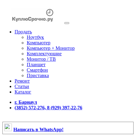
Продать
Ноутбук
Компьютер
Компьютер + Монитор
Комплектующие
Монитор / ТВ
Планшет
Смартфон
Приставка
Ремонт
Статьи
Каталог
г. Барнаул
(3852) 572-276, 8 (929) 397-22-76
Написать в WhatsApp!