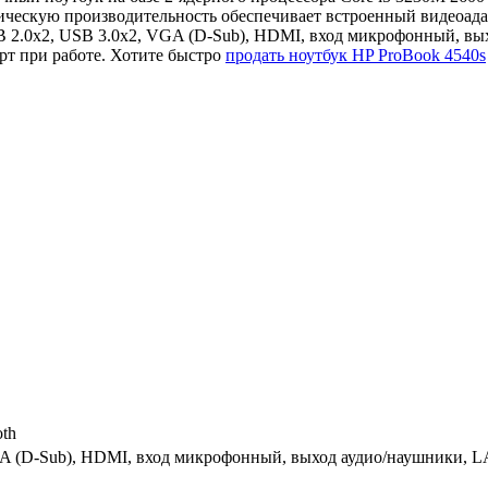
ческую производительность обеспечивает встроенный видеоадап
 2.0x2, USB 3.0x2, VGA (D-Sub), HDMI, вход микрофонный, вых
т при работе. Хотите быстро
продать ноутбук HP ProBook 4540s
oth
A (D-Sub), HDMI, вход микрофонный, выход аудио/наушники, L