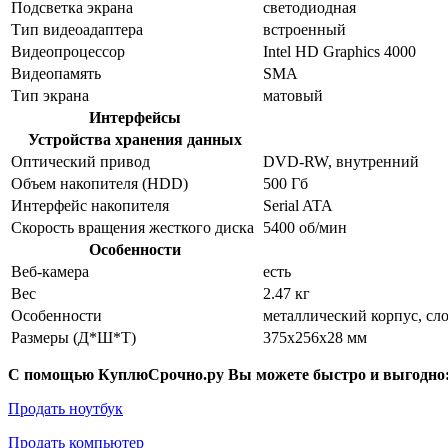
Подсветка экрана
светодиодная
Тип видеоадаптера
встроенный
Видеопроцессор
Intel HD Graphics 4000
Видеопамять
SMA
Тип экрана
матовый
Интерфейсы
Устройства хранения данных
Оптический привод
DVD-RW, внутренний
Объем накопителя (HDD)
500 Гб
Интерфейс накопителя
Serial ATA
Скорость вращения жесткого диска
5400 об/мин
Особенности
Веб-камера
есть
Вес
2.47 кг
Особенности
металлический корпус, сл
Размеры (Д*Ш*Т)
375x256x28 мм
С помощью КуплюСрочно.ру Вы можете быстро и выгодно
Продать ноутбук
Продать компьютер