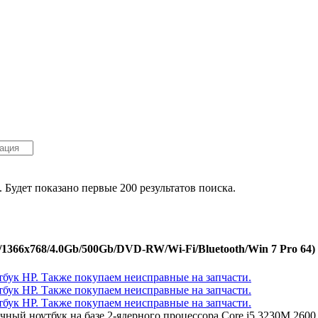
. Будет показано первые 200 результатов поиска.
/1366x768/4.0Gb/500Gb/DVD-RW/Wi-Fi/Bluetooth/Win 7 Pro 64)
личный ноутбук на базе 2-ядерного процессора Core i5 3230M 2