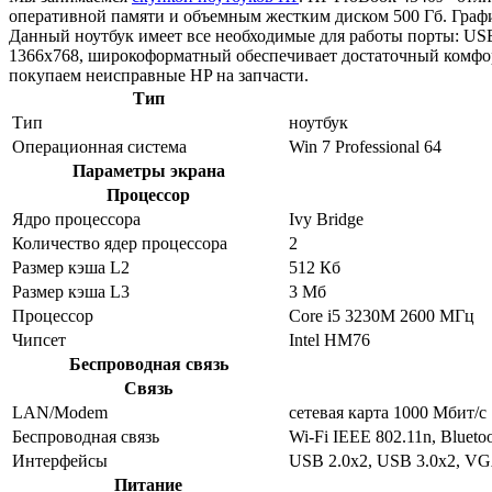
оперативной памяти и объемным жестким диском 500 Гб. Графи
Данный ноутбук имеет все необходимые для работы порты: USB
1366x768, широкоформатный обеспечивает достаточный комфор
покупаем неисправные HP на запчасти.
Тип
Тип
ноутбук
Операционная система
Win 7 Professional 64
Параметры экрана
Процессор
Ядро процессора
Ivy Bridge
Количество ядер процессора
2
Размер кэша L2
512 Кб
Размер кэша L3
3 Мб
Процессор
Core i5 3230M 2600 МГц
Чипсет
Intel HM76
Беспроводная связь
Связь
LAN/Modem
сетевая карта 1000 Мбит/c
Беспроводная связь
Wi-Fi IEEE 802.11n, Blueto
Интерфейсы
USB 2.0x2, USB 3.0x2, VG
Питание