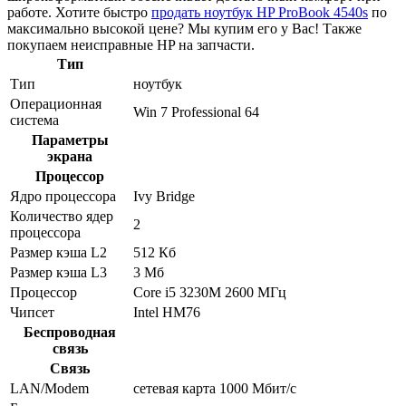
работе. Хотите быстро
продать ноутбук HP ProBook 4540s
по
максимально высокой цене? Мы купим его у Вас! Также
покупаем неисправные HP на запчасти.
Тип
Тип
ноутбук
Операционная
Win 7 Professional 64
система
Параметры
экрана
Процессор
Ядро процессора
Ivy Bridge
Количество ядер
2
процессора
Размер кэша L2
512 Кб
Размер кэша L3
3 Мб
Процессор
Core i5 3230M 2600 МГц
Чипсет
Intel HM76
Беспроводная
связь
Связь
LAN/Modem
сетевая карта 1000 Мбит/c