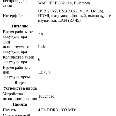
Беспроводная
Wi-Fi IEEE 802.11n, Bluetooth
связь
USB 2.0x2, USB 3.0x2, VGA (D-Sub),
Интерфейсы
HDMI, вход микрофонный, выход аудио/
наушники, LAN (RJ-45)
Питание
Время работы от
7 ч
аккумулятора
Тип
используемого
Li-Ion
аккумулятора
Количество ячеек
6
аккумулятора
Время работы с
доп.
13.75 ч
аккумулятором
Видео
Устройства ввода
Устройства
Touchpad
позиционирования
Память
Память
4 Гб DDR3 1333 МГц
Максимальный