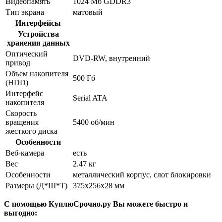
Видеопамять
1024 Мб GDDR3
Тип экрана
матовый
Интерфейсы
Устройства
хранения данных
Оптический
DVD-RW, внутренний
привод
Объем накопителя
500 Гб
(HDD)
Интерфейс
Serial ATA
накопителя
Скорость
вращения
5400 об/мин
жесткого диска
Особенности
Веб-камера
есть
Вес
2.47 кг
Особенности
металлический корпус, слот блокировки
Размеры (Д*Ш*Т)
375x256x28 мм
С помощью КуплюСрочно.ру Вы можете быстро и
выгодно: