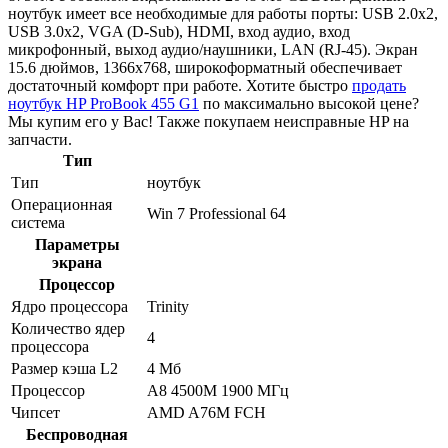
ноутбук имеет все необходимые для работы порты: USB 2.0x2,
USB 3.0x2, VGA (D-Sub), HDMI, вход аудио, вход
микрофонный, выход аудио/наушники, LAN (RJ-45). Экран
15.6 дюймов, 1366x768, широкоформатный обеспечивает
достаточный комфорт при работе. Хотите быстро
продать
ноутбук HP ProBook 455 G1
по максимально высокой цене?
Мы купим его у Вас! Также покупаем неисправные HP на
запчасти.
Тип
Тип
ноутбук
Операционная
Win 7 Professional 64
система
Параметры
экрана
Процессор
Ядро процессора
Trinity
Количество ядер
4
процессора
Размер кэша L2
4 Мб
Процессор
A8 4500M 1900 МГц
Чипсет
AMD A76M FCH
Беспроводная