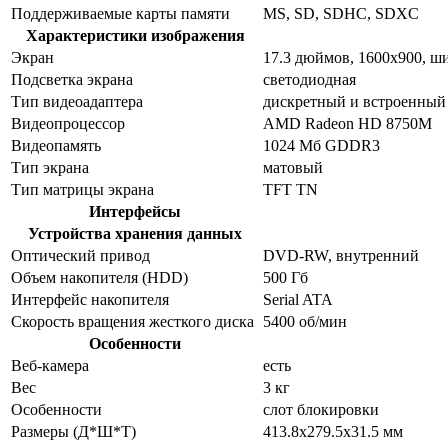
Поддерживаемые карты памяти
MS, SD, SDHC, SDXC
Характеристики изображения
Экран
17.3 дюймов, 1600x900, 
Подсветка экрана
светодиодная
Тип видеоадаптера
дискретный и встроенный
Видеопроцессор
AMD Radeon HD 8750M
Видеопамять
1024 Мб GDDR3
Тип экрана
матовый
Тип матрицы экрана
TFT TN
Интерфейсы
Устройства хранения данных
Оптический привод
DVD-RW, внутренний
Объем накопителя (HDD)
500 Гб
Интерфейс накопителя
Serial ATA
Скорость вращения жесткого диска
5400 об/мин
Особенности
Веб-камера
есть
Вес
3 кг
Особенности
слот блокировки
Размеры (Д*Ш*Т)
413.8x279.5x31.5 мм