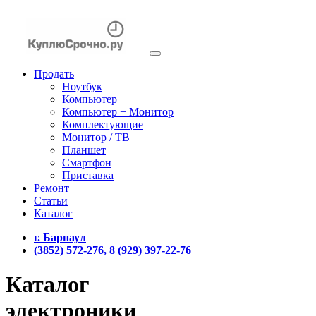
Продать
Ноутбук
Компьютер
Компьютер + Монитор
Комплектующие
Монитор / ТВ
Планшет
Смартфон
Приставка
Ремонт
Статьи
Каталог
г. Барнаул
(3852) 572-276, 8 (929) 397-22-76
Каталог
электроники