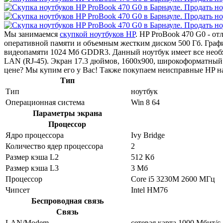
Мы занимаемся
скупкой ноутбуков HP
. HP ProBook 470 G0 - о
оперативной памяти и объемным жестким диском 500 Гб. Гра
видеопамяти 1024 Мб GDDR3. Данный ноутбук имеет все необх
LAN (RJ-45). Экран 17.3 дюймов, 1600x900, широкоформатный
цене? Мы купим его у Вас! Также покупаем неисправные HP на
Тип
Тип
ноутбук
Операционная система
Win 8 64
Параметры экрана
Процессор
Ядро процессора
Ivy Bridge
Количество ядер процессора
2
Размер кэша L2
512 Кб
Размер кэша L3
3 Мб
Процессор
Core i5 3230M 2600 МГц
Чипсет
Intel HM76
Беспроводная связь
Связь
LAN/Modem
сетевая карта 1000 Мбит/c