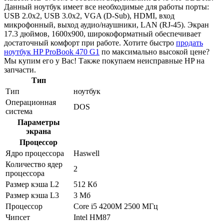
Данный ноутбук имеет все необходимые для работы порты:
USB 2.0x2, USB 3.0x2, VGA (D-Sub), HDMI, вход
микрофонный, выход аудио/наушники, LAN (RJ-45). Экран
17.3 дюймов, 1600x900, широкоформатный обеспечивает
достаточный комфорт при работе. Хотите быстро
продать
ноутбук HP ProBook 470 G1
по максимально высокой цене?
Мы купим его у Вас! Также покупаем неисправные HP на
запчасти.
Тип
Тип
ноутбук
Операционная
DOS
система
Параметры
экрана
Процессор
Ядро процессора
Haswell
Количество ядер
2
процессора
Размер кэша L2
512 Кб
Размер кэша L3
3 Мб
Процессор
Core i5 4200M 2500 МГц
Чипсет
Intel HM87