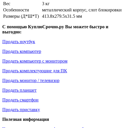
Вес
3 кг
Особенности
металлический корпус, слот блокировки
Размеры (Д*Ш*Т)
413.8x279.5x31.5 мм
С помощью КуплюСрочно.ру Вы можете быстро и
выгодно:
Продать ноутбук
Продать компьютер
Продать компьютер с монитором
Продать комплектующие для ПК
Продать монитор / телевизор
Продать планшет
Продать смартфон
Продать приставку
Полезная информация