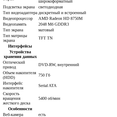
широкоформатный
Подсветка экрана
светодиодная
Тип видеоадаптера
дискретный и встроенный
Видеопроцессор
AMD Radeon HD 8750M
Видеопамять
2048 Мб GDDR3
Тип экрана
матовый
Тип матрицы
TFT TN
экрана
Интерфейсы
Устройства
хранения данных
Оптический
DVD-RW, внутренний
привод
Объем накопителя
750 Гб
(HDD)
Интерфейс
Serial ATA
накопителя
Скорость
вращения
5400 об/мин
жесткого диска
Особенности
Веб-камера
есть