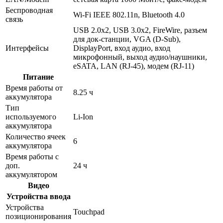
Беспроводная
Wi-Fi IEEE 802.11n, Bluetooth 4.0
связь
USB 2.0x2, USB 3.0x2, FireWire, разъем
для док-станции, VGA (D-Sub),
Интерфейсы
DisplayPort, вход аудио, вход
микрофонный, выход аудио/наушники,
eSATA, LAN (RJ-45), модем (RJ-11)
Питание
Время работы от
8.25 ч
аккумулятора
Тип
используемого
Li-Ion
аккумулятора
Количество ячеек
6
аккумулятора
Время работы с
доп.
24 ч
аккумулятором
Видео
Устройства ввода
Устройства
Touchpad
позиционирования