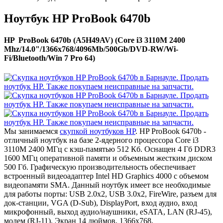
Ноутбук HP ProBook 6470b
HP ProBook 6470b (A5H49AV) (Core i3 3110M 2400
Mhz/14.0"/1366x768/4096Mb/500Gb/DVD-RW/Wi-
Fi/Bluetooth/Win 7 Pro 64)
Мы занимаемся
скупкой ноутбуков HP
. HP ProBook 6470b -
отличный ноутбук на базе 2-ядерного процессора Core i3
3110M 2400 МГц с кэш-памятью 512 Кб. Оснащен 4 Гб DDR3
1600 МГц оперативной памяти и объемным жестким диском
500 Гб. Графическую производительность обеспечивает
встроенный видеоадаптер Intel HD Graphics 4000 с объемом
видеопамяти SMA. Данный ноутбук имеет все необходимые
для работы порты: USB 2.0x2, USB 3.0x2, FireWire, разъем для
док-станции, VGA (D-Sub), DisplayPort, вход аудио, вход
микрофонный, выход аудио/наушники, eSATA, LAN (RJ-45),
модем (RJ-11). Экран 14 дюймов, 1366x768,