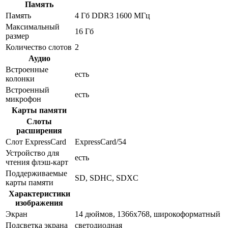
Память
Память
4 Гб DDR3 1600 МГц
Максимальный
16 Гб
размер
Количество слотов
2
Аудио
Встроенные
есть
колонки
Встроенный
есть
микрофон
Карты памяти
Слоты
расширения
Слот ExpressCard
ExpressCard/54
Устройство для
есть
чтения флэш-карт
Поддерживаемые
SD, SDHC, SDXC
карты памяти
Характеристики
изображения
Экран
14 дюймов, 1366x768, широкоформатный
Подсветка экрана
светодиодная