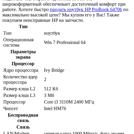
широкоформатный обеспечивает достаточный комфорт при
работе. Хотите быстро
продать ноутбук HP ProBook 6470b
по
максимально высокой цене? Мы купим его у Вас! Также
покупаем неисправные HP на запчасти.
Тип
Тип
ноутбук
Операционная
Win 7 Professional 64
система
Параметры
экрана
Процессор
Ядро процессора
Ivy Bridge
Количество ядер
2
процессора
Размер кэша L2
512 Кб
Размер кэша L3
3 Мб
Процессор
Core i3 3110M 2400 МГц
Чипсет
Intel HM76
Беспроводная
связь
Связь
LAN/Modem
сетевая карта 1000 Мбит/c, факс-модем