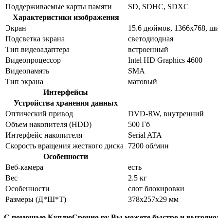
Поддерживаемые карты памяти
SD, SDHC, SDXC
Характеристики изображения
Экран
15.6 дюймов, 1366x768, 
Подсветка экрана
светодиодная
Тип видеоадаптера
встроенный
Видеопроцессор
Intel HD Graphics 4600
Видеопамять
SMA
Тип экрана
матовый
Интерфейсы
Устройства хранения данных
Оптический привод
DVD-RW, внутренний
Объем накопителя (HDD)
500 Гб
Интерфейс накопителя
Serial ATA
Скорость вращения жесткого диска
7200 об/мин
Особенности
Веб-камера
есть
Вес
2.5 кг
Особенности
слот блокировки
Размеры (Д*Ш*Т)
378x257x29 мм
С помощью КуплюСрочно.ру Вы можете быстро и выгодно