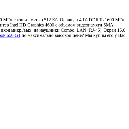
2500 МГц с кэш-памятью 512 Кб. Оснащен 4 Гб DDR3L 1600 МГц
тер Intel HD Graphics 4600 с объемом видеопамяти SMA.
 вход микр./вых. на наушники Combo, LAN (RJ-45). Экран 15.6
ook 650 G1
по максимально высокой цене? Мы купим его у Вас!