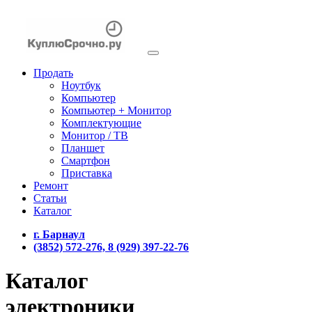
Продать
Ноутбук
Компьютер
Компьютер + Монитор
Комплектующие
Монитор / ТВ
Планшет
Смартфон
Приставка
Ремонт
Статьи
Каталог
г. Барнаул
(3852) 572-276, 8 (929) 397-22-76
Каталог
электроники