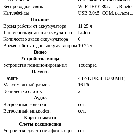
Беспроводная связь
Wi-Fi IEEE 802.11n, Bluetoo
Интерфейсы
USB 3.0x5, COM, разъем дл
Питание
Время работы от аккумулятора
11.25 ч
Тип используемого аккумулятора
Li-Ion
Количество ячеек аккумулятора
6
Время работы с доп. аккумулятором
19.75 ч
Видео
Устройства ввода
Устройства позиционирования
Touchpad
Память
Память
4 Гб DDR3L 1600 МГц
Максимальный размер
16 Гб
Количество слотов
2
Аудио
Встроенные колонки
есть
Встроенный микрофон
есть
Карты памяти
Слоты расширения
Устройство для чтения флэш-карт
есть