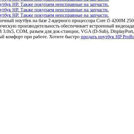
тличный ноутбук на базе 2-ядерного процессора Core i5 4200M 
ческую производительность обеспечивает встроенный видеоадап
3.0x5, COM, разъем для док-станции, VGA (D-Sub), DisplayPort,
й комфорт при работе. Хотите быстро
продать ноутбук HP ProB