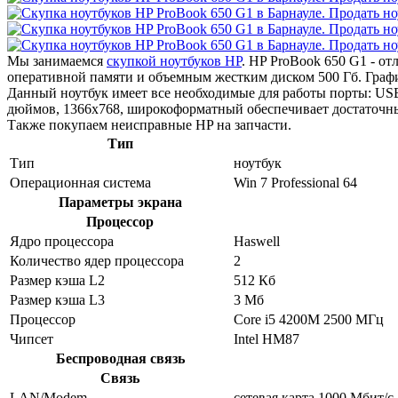
Мы занимаемся
скупкой ноутбуков HP
. HP ProBook 650 G1 - о
оперативной памяти и объемным жестким диском 500 Гб. Графи
Данный ноутбук имеет все необходимые для работы порты: USB 
дюймов, 1366x768, широкоформатный обеспечивает достаточны
Также покупаем неисправные HP на запчасти.
Тип
Тип
ноутбук
Операционная система
Win 7 Professional 64
Параметры экрана
Процессор
Ядро процессора
Haswell
Количество ядер процессора
2
Размер кэша L2
512 Кб
Размер кэша L3
3 Мб
Процессор
Core i5 4200M 2500 МГц
Чипсет
Intel HM87
Беспроводная связь
Связь
LAN/Modem
сетевая карта 1000 Мбит/c