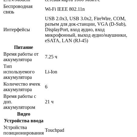
Беспроводная
Wi-Fi IEEE 802.11n
связь
USB 2.0x3, USB 3.0x2, FireWire, COM,
разъем для док-станции, VGA (D-Sub),
Интерфейсы
DisplayPort, вход аудио, вход
микрофонный, выход аудио/наушники,
eSATA, LAN (RJ-45)
Питание
Время работы от
7.25 ч
аккумулятора
Тип
используемого
Li-Ion
аккумулятора
Количество ячеек
6
аккумулятора
Время работы с
доп.
21 ч
аккумулятором
Видео
Устройства ввода
Устройства
Touchpad
позиционирования