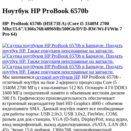
Ноутбук HP ProBook 6570b
HP ProBook 6570b (H5E73EA) (Core i5 3340M 2700
Mhz/15.6"/1366x768/4096Mb/500Gb/DVD-RW/Wi-Fi/Win 7
Pro 64)
Мы занимаемся
скупкой ноутбуков HP
. HP ProBook 6570b -
отличный ноутбук на базе 2-ядерного процессора Core i5
3340M 2700 МГц с кэш-памятью 512 Кб. Оснащен 4 Гб DDR3
1600 МГц оперативной памяти и объемным жестким диском
500 Гб. Графическую производительность обеспечивает
встроенный видеоадаптер Intel HD Graphics 4000 с объемом
видеопамяти SMA. Данный ноутбук имеет все необходимые
для работы порты: USB 2.0x3, USB 3.0x2, FireWire, COM,
разъем для док-станции, VGA (D-Sub), DisplayPort, вход аудио,
вход микрофонный, выход аудио/наушники, eSATA, LAN (RJ-
45). Экран 15.6 дюймов, 1366x768, широкоформатный