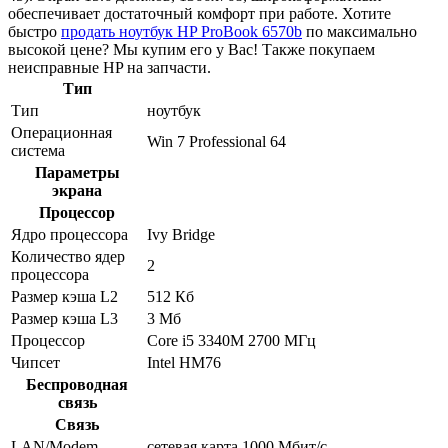
обеспечивает достаточный комфорт при работе. Хотите
быстро
продать ноутбук HP ProBook 6570b
по максимально
высокой цене? Мы купим его у Вас! Также покупаем
неисправные HP на запчасти.
Тип
Тип
ноутбук
Операционная
Win 7 Professional 64
система
Параметры
экрана
Процессор
Ядро процессора
Ivy Bridge
Количество ядер
2
процессора
Размер кэша L2
512 Кб
Размер кэша L3
3 Мб
Процессор
Core i5 3340M 2700 МГц
Чипсет
Intel HM76
Беспроводная
связь
Связь
LAN/Modem
сетевая карта 1000 Мбит/c