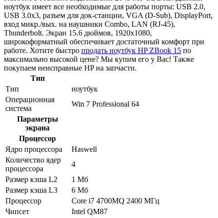
ноутбук имеет все необходимые для работы порты: USB 2.0,
USB 3.0x3, разъем для док-станции, VGA (D-Sub), DisplayPort,
вход микр./вых. на наушники Combo, LAN (RJ-45),
Thunderbolt. Экран 15.6 дюймов, 1920x1080,
широкоформатный обеспечивает достаточный комфорт при
работе. Хотите быстро
продать ноутбук HP ZBook 15
по
максимально высокой цене? Мы купим его у Вас! Также
покупаем неисправные HP на запчасти.
Тип
Тип
ноутбук
Операционная
Win 7 Professional 64
система
Параметры
экрана
Процессор
Ядро процессора
Haswell
Количество ядер
4
процессора
Размер кэша L2
1 Мб
Размер кэша L3
6 Мб
Процессор
Core i7 4700MQ 2400 МГц
Чипсет
Intel QM87