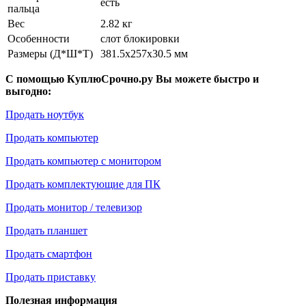
есть
пальца
Вес
2.82 кг
Особенности
слот блокировки
Размеры (Д*Ш*Т)
381.5x257x30.5 мм
С помощью КуплюСрочно.ру Вы можете быстро и
выгодно:
Продать ноутбук
Продать компьютер
Продать компьютер с монитором
Продать комплектующие для ПК
Продать монитор / телевизор
Продать планшет
Продать смартфон
Продать приставку
Полезная информация