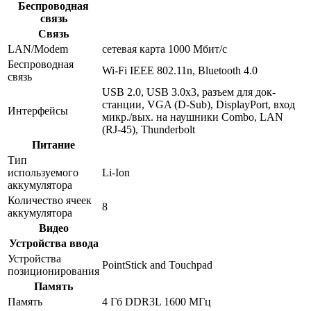
Беспроводная
связь
Связь
LAN/Modem
сетевая карта 1000 Мбит/c
Беспроводная
Wi-Fi IEEE 802.11n, Bluetooth 4.0
связь
USB 2.0, USB 3.0x3, разъем для док-
станции, VGA (D-Sub), DisplayPort, вход
Интерфейсы
микр./вых. на наушники Combo, LAN
(RJ-45), Thunderbolt
Питание
Тип
используемого
Li-Ion
аккумулятора
Количество ячеек
8
аккумулятора
Видео
Устройства ввода
Устройства
PointStick and Touchpad
позиционирования
Память
Память
4 Гб DDR3L 1600 МГц