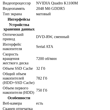
Видеопроцессор
NVIDIA Quadro K1100M
Видеопамять
2048 Мб GDDR5
Тип экрана
матовый
Интерфейсы
Устройства
хранения данных
Оптический
DVD-RW, сменный
привод
Интерфейс
Serial ATA
накопителя
Скорость
вращения
7200 об/мин
жесткого диска
Объем SSD Cache
32 Гб
Общий объем
накопителей
782 Гб
(HDD+SSD Cache)
Объем первого
750 Гб
накопителя (HDD)
Особенности
Веб-камера
есть
Сканер отпечатка