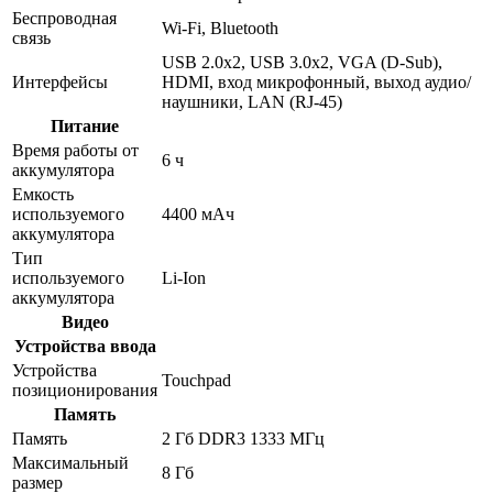
Беспроводная
Wi-Fi, Bluetooth
связь
USB 2.0x2, USB 3.0x2, VGA (D-Sub),
Интерфейсы
HDMI, вход микрофонный, выход аудио/
наушники, LAN (RJ-45)
Питание
Время работы от
6 ч
аккумулятора
Емкость
используемого
4400 мАч
аккумулятора
Тип
используемого
Li-Ion
аккумулятора
Видео
Устройства ввода
Устройства
Touchpad
позиционирования
Память
Память
2 Гб DDR3 1333 МГц
Максимальный
8 Гб
размер