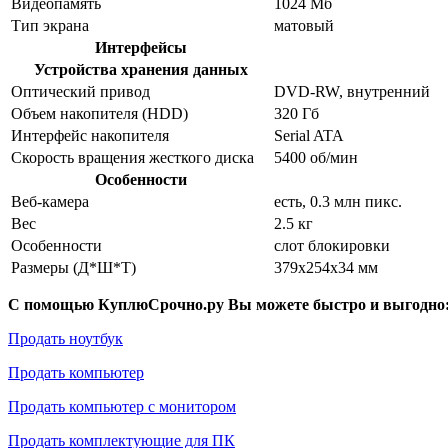
Видеопамять
1024 Мб
Тип экрана
матовый
Интерфейсы
Устройства хранения данных
Оптический привод
DVD-RW, внутренний
Объем накопителя (HDD)
320 Гб
Интерфейс накопителя
Serial ATA
Скорость вращения жесткого диска
5400 об/мин
Особенности
Веб-камера
есть, 0.3 млн пикс.
Вес
2.5 кг
Особенности
слот блокировки
Размеры (Д*Ш*Т)
379x254x34 мм
С помощью КуплюСрочно.ру Вы можете быстро и выгодно
Продать ноутбук
Продать компьютер
Продать компьютер с монитором
Продать комплектующие для ПК