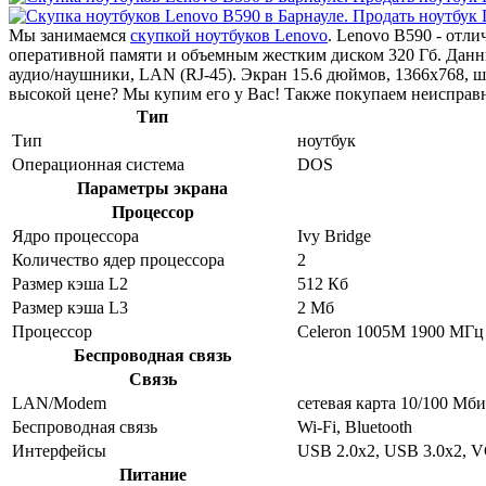
Мы занимаемся
скупкой ноутбуков Lenovo
. Lenovo B590 - отл
оперативной памяти и объемным жестким диском 320 Гб. Данн
аудио/наушники, LAN (RJ-45). Экран 15.6 дюймов, 1366x768,
высокой цене? Мы купим его у Вас! Также покупаем неисправн
Тип
Тип
ноутбук
Операционная система
DOS
Параметры экрана
Процессор
Ядро процессора
Ivy Bridge
Количество ядер процессора
2
Размер кэша L2
512 Кб
Размер кэша L3
2 Мб
Процессор
Celeron 1005M 1900 МГц
Беспроводная связь
Связь
LAN/Modem
сетевая карта 10/100 Мби
Беспроводная связь
Wi-Fi, Bluetooth
Интерфейсы
USB 2.0x2, USB 3.0x2, 
Питание