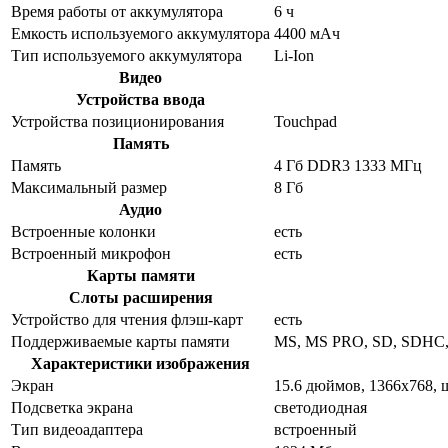
Время работы от аккумулятора
6 ч
Емкость используемого аккумулятора
4400 мАч
Тип используемого аккумулятора
Li-Ion
Видео
Устройства ввода
Устройства позиционирования
Touchpad
Память
Память
4 Гб DDR3 1333 МГц
Максимальный размер
8 Гб
Аудио
Встроенные колонки
есть
Встроенный микрофон
есть
Карты памяти
Слоты расширения
Устройство для чтения флэш-карт
есть
Поддерживаемые карты памяти
MS, MS PRO, SD, SDHC, 
Характеристики изображения
Экран
15.6 дюймов, 1366x768,
Подсветка экрана
светодиодная
Тип видеоадаптера
встроенный