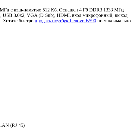
00 МГц с кэш-памятью 512 Кб. Оснащен 4 Гб DDR3 1333 МГц
2, USB 3.0x2, VGA (D-Sub), HDMI, вход микрофонный, выход
е. Хотите быстро
продать ноутбук Lenovo B590
по максимально
LAN (RJ-45)