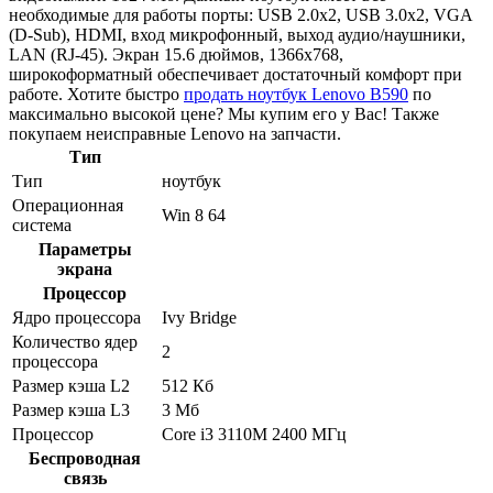
необходимые для работы порты: USB 2.0x2, USB 3.0x2, VGA
(D-Sub), HDMI, вход микрофонный, выход аудио/наушники,
LAN (RJ-45). Экран 15.6 дюймов, 1366x768,
широкоформатный обеспечивает достаточный комфорт при
работе. Хотите быстро
продать ноутбук Lenovo B590
по
максимально высокой цене? Мы купим его у Вас! Также
покупаем неисправные Lenovo на запчасти.
Тип
Тип
ноутбук
Операционная
Win 8 64
система
Параметры
экрана
Процессор
Ядро процессора
Ivy Bridge
Количество ядер
2
процессора
Размер кэша L2
512 Кб
Размер кэша L3
3 Мб
Процессор
Core i3 3110M 2400 МГц
Беспроводная
связь