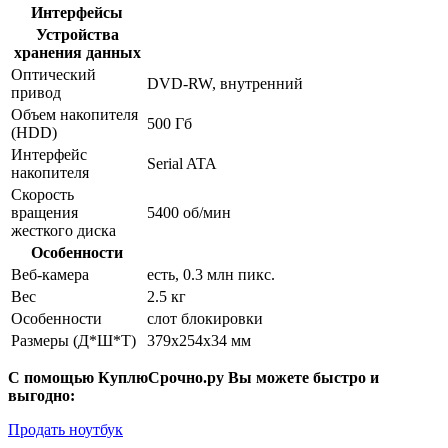
Интерфейсы
Устройства
хранения данных
Оптический
DVD-RW, внутренний
привод
Объем накопителя
500 Гб
(HDD)
Интерфейс
Serial ATA
накопителя
Скорость
вращения
5400 об/мин
жесткого диска
Особенности
Веб-камера
есть, 0.3 млн пикс.
Вес
2.5 кг
Особенности
слот блокировки
Размеры (Д*Ш*Т)
379x254x34 мм
С помощью КуплюСрочно.ру Вы можете быстро и
выгодно:
Продать ноутбук