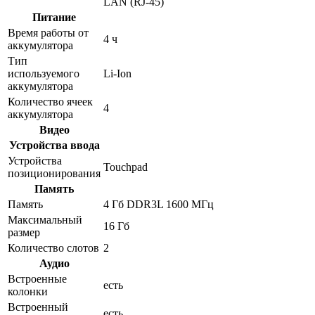
LAN (RJ-45)
Питание
Время работы от
4 ч
аккумулятора
Тип
используемого
Li-Ion
аккумулятора
Количество ячеек
4
аккумулятора
Видео
Устройства ввода
Устройства
Touchpad
позиционирования
Память
Память
4 Гб DDR3L 1600 МГц
Максимальный
16 Гб
размер
Количество слотов
2
Аудио
Встроенные
есть
колонки
Встроенный
есть