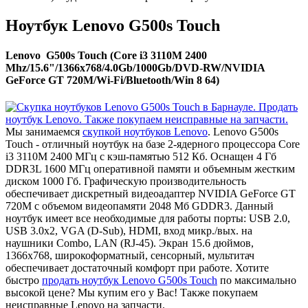
Ноутбук Lenovo G500s Touch
Lenovo G500s Touch (Core i3 3110M 2400
Mhz/15.6"/1366x768/4.0Gb/1000Gb/DVD-RW/NVIDIA
GeForce GT 720M/Wi-Fi/Bluetooth/Win 8 64)
Мы занимаемся
скупкой ноутбуков Lenovo
. Lenovo G500s
Touch - отличный ноутбук на базе 2-ядерного процессора Core
i3 3110M 2400 МГц с кэш-памятью 512 Кб. Оснащен 4 Гб
DDR3L 1600 МГц оперативной памяти и объемным жестким
диском 1000 Гб. Графическую производительность
обеспечивает дискретный видеоадаптер NVIDIA GeForce GT
720M с объемом видеопамяти 2048 Мб GDDR3. Данный
ноутбук имеет все необходимые для работы порты: USB 2.0,
USB 3.0x2, VGA (D-Sub), HDMI, вход микр./вых. на
наушники Combo, LAN (RJ-45). Экран 15.6 дюймов,
1366x768, широкоформатный, сенсорный, мультитач
обеспечивает достаточный комфорт при работе. Хотите
быстро
продать ноутбук Lenovo G500s Touch
по максимально
высокой цене? Мы купим его у Вас! Также покупаем
неисправные Lenovo на запчасти.