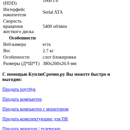
1000 Гб
(HDD)
Интерфейс
Serial ATA
накопителя
Скорость
вращения
5400 об/мин
жесткого диска
Особенности
Веб-камера
есть
Вес
2.7 кг
Особенности
слот блокировки
Размеры (Д*Ш*Т)
380x260x26.9 мм
С помощью КуплюСрочно.ру Вы можете быстро и
выгодно:
Продать ноутбук
Продать компьютер
Продать компьютер с монитором
Продать комплектующие для ПК
Продать монитор / телевизор