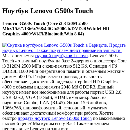
Ноутбук Lenovo G500s Touch
Lenovo G500s Touch (Core i3 3120M 2500
Mhz/15.6"/1366x768/4.0Gb/500Gb/DVD-RW/Intel HD
Graphics 4000/Wi-Fi/Bluetooth/Win 8 64)
Мы занимаемся
скупкой ноутбуков Lenovo
. Lenovo G500s
Touch - отличный ноутбук на базе 2-ядерного процессора Core
i3 3120M 2500 МГц с кэш-памятью 512 Кб. Оснащен 4 Гб
DDR3L 1600 МГц оперативной памяти и объемным жестким
диском 500 Гб. Графическую производительность
обеспечивает дискретный видеоадаптер Intel HD Graphics
4000 с объемом видеопамяти 2048 Мб GDDR3. Данный
ноутбук имеет все необходимые для работы порты: USB 2.0,
USB 3.0x2, VGA (D-Sub), HDMI, вход микр./вых. на
наушники Combo, LAN (RJ-45). Экран 15.6 дюймов,
1366x768, широкоформатный, сенсорный, мультитач
обеспечивает достаточный комфорт при работе. Хотите
быстро
продать ноутбук Lenovo G500s Touch
по максимально
высокой цене? Мы купим его у Вас! Также покупаем
неисправные Lenovo на запчасти.