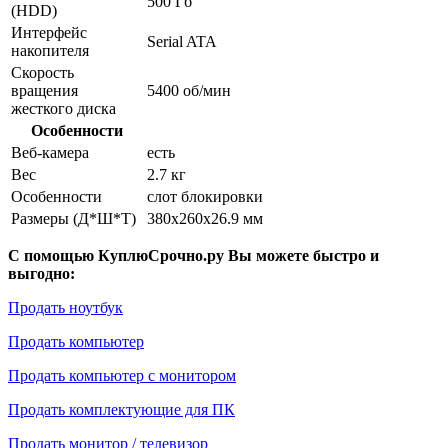
500 Гб
(HDD)
Интерфейс
Serial ATA
накопителя
Скорость
вращения
5400 об/мин
жесткого диска
Особенности
Веб-камера
есть
Вес
2.7 кг
Особенности
слот блокировки
Размеры (Д*Ш*Т)
380x260x26.9 мм
С помощью КуплюСрочно.ру Вы можете быстро и
выгодно:
Продать ноутбук
Продать компьютер
Продать компьютер с монитором
Продать комплектующие для ПК
Продать монитор / телевизор