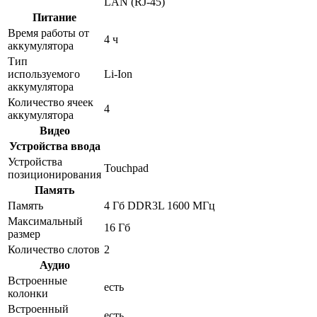
LAN (RJ-45)
Питание
Время работы от
4 ч
аккумулятора
Тип
используемого
Li-Ion
аккумулятора
Количество ячеек
4
аккумулятора
Видео
Устройства ввода
Устройства
Touchpad
позиционирования
Память
Память
4 Гб DDR3L 1600 МГц
Максимальный
16 Гб
размер
Количество слотов
2
Аудио
Встроенные
есть
колонки
Встроенный
есть