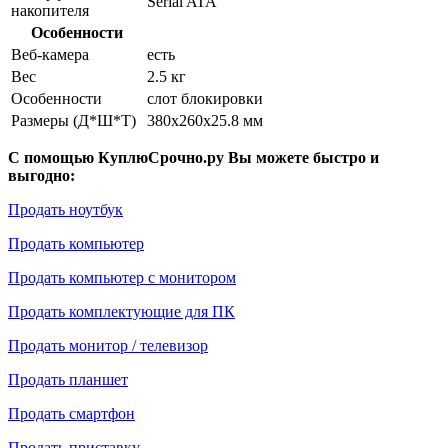
Serial ATA
накопителя
Особенности
Веб-камера
есть
Вес
2.5 кг
Особенности
слот блокировки
Размеры (Д*Ш*Т)
380x260x25.8 мм
С помощью КуплюСрочно.ру Вы можете быстро и
выгодно:
Продать ноутбук
Продать компьютер
Продать компьютер с монитором
Продать комплектующие для ПК
Продать монитор / телевизор
Продать планшет
Продать смартфон
Продать приставку