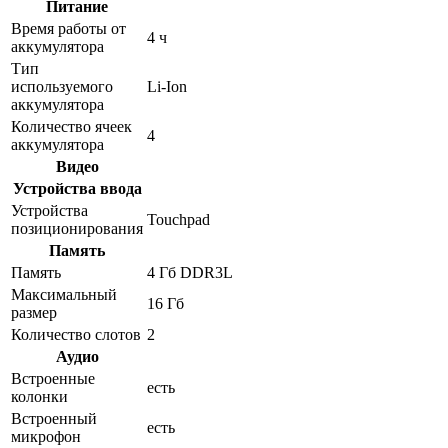
Питание
Время работы от
4 ч
аккумулятора
Тип
используемого
Li-Ion
аккумулятора
Количество ячеек
4
аккумулятора
Видео
Устройства ввода
Устройства
Touchpad
позиционирования
Память
Память
4 Гб DDR3L
Максимальный
16 Гб
размер
Количество слотов
2
Аудио
Встроенные
есть
колонки
Встроенный
есть
микрофон