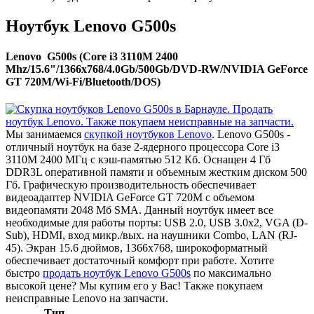
Ноутбук Lenovo G500s
Lenovo G500s (Core i3 3110M 2400
Mhz/15.6"/1366x768/4.0Gb/500Gb/DVD-RW/NVIDIA GeForce
GT 720M/Wi-Fi/Bluetooth/DOS)
Мы занимаемся
скупкой ноутбуков Lenovo
. Lenovo G500s -
отличный ноутбук на базе 2-ядерного процессора Core i3
3110M 2400 МГц с кэш-памятью 512 Кб. Оснащен 4 Гб
DDR3L оперативной памяти и объемным жестким диском 500
Гб. Графическую производительность обеспечивает
видеоадаптер NVIDIA GeForce GT 720M с объемом
видеопамяти 2048 Мб SMA. Данный ноутбук имеет все
необходимые для работы порты: USB 2.0, USB 3.0x2, VGA (D-
Sub), HDMI, вход микр./вых. на наушники Combo, LAN (RJ-
45). Экран 15.6 дюймов, 1366x768, широкоформатный
обеспечивает достаточный комфорт при работе. Хотите
быстро
продать ноутбук Lenovo G500s
по максимально
высокой цене? Мы купим его у Вас! Также покупаем
неисправные Lenovo на запчасти.
Тип