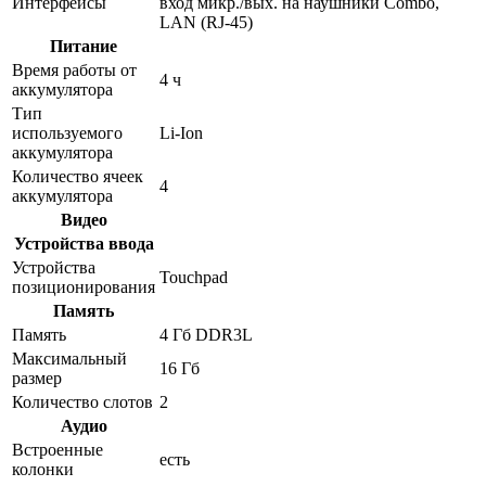
Интерфейсы
вход микр./вых. на наушники Combo,
LAN (RJ-45)
Питание
Время работы от
4 ч
аккумулятора
Тип
используемого
Li-Ion
аккумулятора
Количество ячеек
4
аккумулятора
Видео
Устройства ввода
Устройства
Touchpad
позиционирования
Память
Память
4 Гб DDR3L
Максимальный
16 Гб
размер
Количество слотов
2
Аудио
Встроенные
есть
колонки