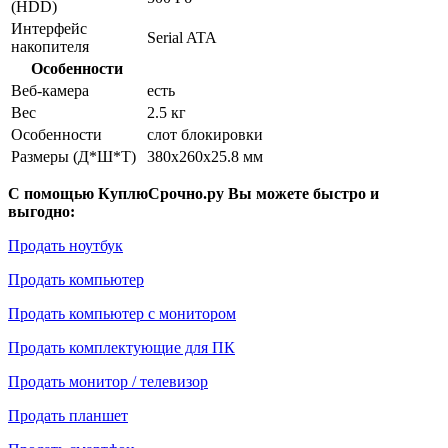
(HDD)
Интерфейс
Serial ATA
накопителя
Особенности
Веб-камера
есть
Вес
2.5 кг
Особенности
слот блокировки
Размеры (Д*Ш*Т)
380x260x25.8 мм
С помощью КуплюСрочно.ру Вы можете быстро и
выгодно:
Продать ноутбук
Продать компьютер
Продать компьютер с монитором
Продать комплектующие для ПК
Продать монитор / телевизор
Продать планшет