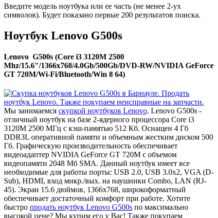
Введите модель ноутбука или ее часть (не менее 2-ух
символов). Будет показано первые 200 результатов поиска.
Ноутбук Lenovo G500s
Lenovo G500s (Core i3 3120M 2500
Mhz/15.6"/1366x768/4.0Gb/500Gb/DVD-RW/NVIDIA GeForce
GT 720M/Wi-Fi/Bluetooth/Win 8 64)
Мы занимаемся
скупкой ноутбуков Lenovo
. Lenovo G500s -
отличный ноутбук на базе 2-ядерного процессора Core i3
3120M 2500 МГц с кэш-памятью 512 Кб. Оснащен 4 Гб
DDR3L оперативной памяти и объемным жестким диском 500
Гб. Графическую производительность обеспечивает
видеоадаптер NVIDIA GeForce GT 720M с объемом
видеопамяти 2048 Мб SMA. Данный ноутбук имеет все
необходимые для работы порты: USB 2.0, USB 3.0x2, VGA (D-
Sub), HDMI, вход микр./вых. на наушники Combo, LAN (RJ-
45). Экран 15.6 дюймов, 1366x768, широкоформатный
обеспечивает достаточный комфорт при работе. Хотите
быстро
продать ноутбук Lenovo G500s
по максимально
высокой цене? Мы купим его у Вас! Также покупаем