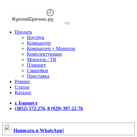
Продать
Ноутбук
Компьютер
Компьютер + Монитор
Комплектующие
Монитор / ТВ
Планшет
Смартфон
Приставка
Ремонт
Статьи
Каталог
г. Барнаул
(3852) 572-276, 8 (929) 397-22-76
Написать в WhatsApp!