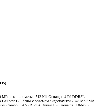
DOS)
400 МГц с кэш-памятью 512 Кб. Оснащен 4 Гб DDR3L
IA GeForce GT 720M с объемом видеопамяти 2048 Мб SMA.
ики Combo, LAN (RJ-45). Экран 15.6 дюймов, 1366x768,