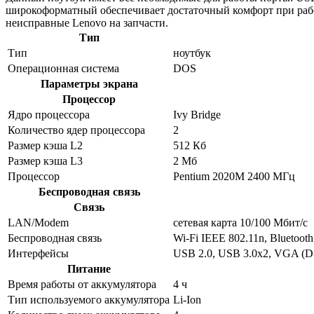
широкоформатный обеспечивает достаточный комфорт при раб
неисправные Lenovo на запчасти.
Тип
Тип
ноутбук
Операционная система
DOS
Параметры экрана
Процессор
Ядро процессора
Ivy Bridge
Количество ядер процессора
2
Размер кэша L2
512 Кб
Размер кэша L3
2 Мб
Процессор
Pentium 2020M 2400 МГц
Беспроводная связь
Связь
LAN/Modem
сетевая карта 10/100 Мбит/c
Беспроводная связь
Wi-Fi IEEE 802.11n, Bluetooth
Интерфейсы
USB 2.0, USB 3.0x2, VGA (D
Питание
Время работы от аккумулятора
4 ч
Тип используемого аккумулятора
Li-Ion