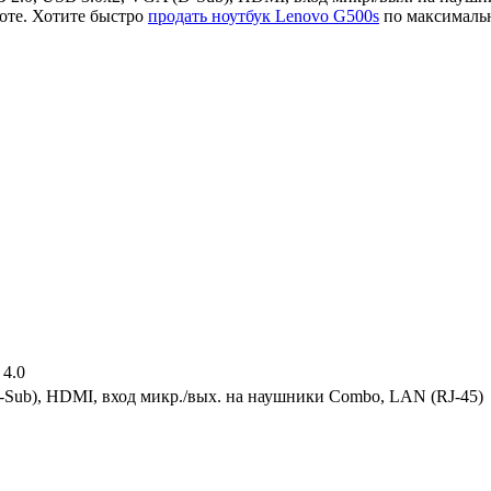
оте. Хотите быстро
продать ноутбук Lenovo G500s
по максимальн
 4.0
-Sub), HDMI, вход микр./вых. на наушники Combo, LAN (RJ-45)