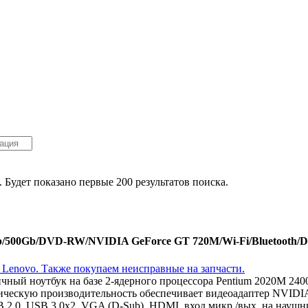
. Будет показано первые 200 результатов поиска.
0Gb/500Gb/DVD-RW/NVIDIA GeForce GT 720M/Wi-Fi/Bluetooth/
личный ноутбук на базе 2-ядерного процессора Pentium 2020M 2
фическую производительность обеспечивает видеоадаптер NVID
 2.0, USB 3.0x2, VGA (D-Sub), HDMI, вход микр./вых. на наушн