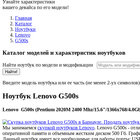
Узнайте характеристики
вашего девайса по его модели!
Главная
Каталог
Ноутбуки
Lenovo
G500s
Каталог моделей и характеристик ноутбуков
Найти ноутбук по модели и модификации
Найти!
Введите модель ноутбука или ее часть (не менее 2-ух символов)
Ноутбук Lenovo G500s
Lenovo G500s (Pentium 2020M 2400 Mhz/15.6"/1366x768/4.
Мы занимаемся
скупкой ноутбуков Lenovo
. Lenovo G500s - от
оперативной памяти и объемным жестким диском 500 Гб. Гра
Данный ноутбук имеет все необходимые для работы порты: USB