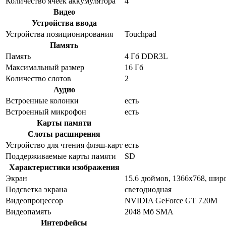
Количество ячеек аккумулятора
4
Видео
Устройства ввода
Устройства позиционирования
Touchpad
Память
Память
4 Гб DDR3L
Максимальный размер
16 Гб
Количество слотов
2
Аудио
Встроенные колонки
есть
Встроенный микрофон
есть
Карты памяти
Слоты расширения
Устройство для чтения флэш-карт
есть
Поддерживаемые карты памяти
SD
Характеристики изображения
Экран
15.6 дюймов, 1366x768, ши
Подсветка экрана
светодиодная
Видеопроцессор
NVIDIA GeForce GT 720M
Видеопамять
2048 Мб SMA
Интерфейсы