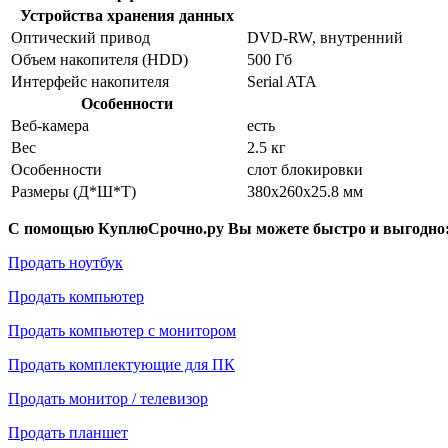
Устройства хранения данных
Оптический привод
DVD-RW, внутренний
Объем накопителя (HDD)
500 Гб
Интерфейс накопителя
Serial ATA
Особенности
Веб-камера
есть
Вес
2.5 кг
Особенности
слот блокировки
Размеры (Д*Ш*Т)
380x260x25.8 мм
С помощью КуплюСрочно.ру Вы можете быстро и выгодно
Продать ноутбук
Продать компьютер
Продать компьютер с монитором
Продать комплектующие для ПК
Продать монитор / телевизор
Продать планшет