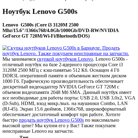
Ноутбук Lenovo G500s
Lenovo G500s (Core i3 3120M 2500
Mhz/15.6"/1366x768/4.0Gb/1000Gb/DVD-RW/NVIDIA
GeForce GT 720M/Wi-Fi/Bluetooth/DOS)
Мы занимаемся
скупкой ноутбуков Lenovo
. Lenovo G500s -
отличный ноутбук на базе 2-ядерного процессора Core i3
3120M 2500 МГц с кэш-памятью 512 Кб. Оснащен 4 Гб
DDR3L оперативной памяти и объемным жестким диском
1000 Гб. Графическую производительность обеспечивает
дискретный видеоадаптер NVIDIA GeForce GT 720M с
объемом видеопамяти 2048 Мб SMA. Данный ноутбук имеет
все необходимые для работы порты: USB 2.0, USB 3.0x2, VGA
(D-Sub), HDMI, вход микр./вых. на наушники Combo, LAN
(RJ-45). Экран 15.6 дюймов, 1366x768, широкоформатный
обеспечивает достаточный комфорт при работе. Хотите
быстро
продать ноутбук Lenovo G500s
по максимально
высокой цене? Мы купим его у Вас! Также покупаем
неисправные Lenovo на запчасти.
Тип