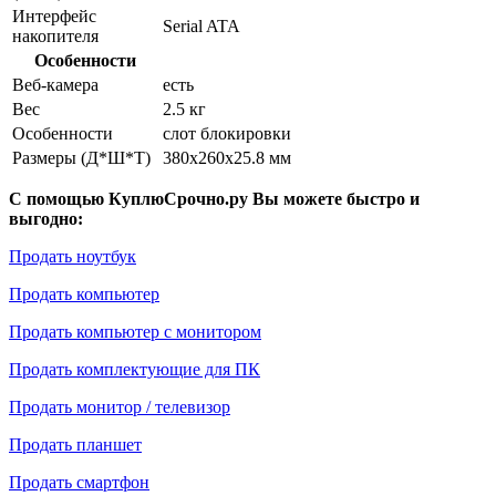
Интерфейс
Serial ATA
накопителя
Особенности
Веб-камера
есть
Вес
2.5 кг
Особенности
слот блокировки
Размеры (Д*Ш*Т)
380x260x25.8 мм
С помощью КуплюСрочно.ру Вы можете быстро и
выгодно:
Продать ноутбук
Продать компьютер
Продать компьютер с монитором
Продать комплектующие для ПК
Продать монитор / телевизор
Продать планшет
Продать смартфон