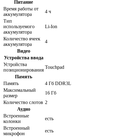
Питание
Время работы от
4 ч
аккумулятора
Тип
используемого
Li-Ion
аккумулятора
Количество ячеек
4
аккумулятора
Видео
Устройства ввода
Устройства
Touchpad
позиционирования
Память
Память
4 Гб DDR3L
Максимальный
16 Гб
размер
Количество слотов
2
Аудио
Встроенные
есть
колонки
Встроенный
есть
микрофон