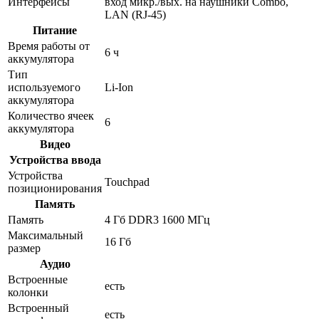
Интерфейсы
вход микр./вых. на наушники Combo,
LAN (RJ-45)
Питание
Время работы от
6 ч
аккумулятора
Тип
используемого
Li-Ion
аккумулятора
Количество ячеек
6
аккумулятора
Видео
Устройства ввода
Устройства
Touchpad
позиционирования
Память
Память
4 Гб DDR3 1600 МГц
Максимальный
16 Гб
размер
Аудио
Встроенные
есть
колонки
Встроенный
есть