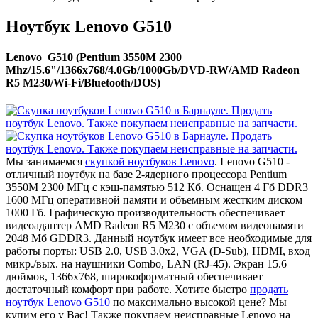
Ноутбук Lenovo G510
Lenovo G510 (Pentium 3550M 2300
Mhz/15.6"/1366x768/4.0Gb/1000Gb/DVD-RW/AMD Radeon
R5 M230/Wi-Fi/Bluetooth/DOS)
Мы занимаемся
скупкой ноутбуков Lenovo
. Lenovo G510 -
отличный ноутбук на базе 2-ядерного процессора Pentium
3550M 2300 МГц с кэш-памятью 512 Кб. Оснащен 4 Гб DDR3
1600 МГц оперативной памяти и объемным жестким диском
1000 Гб. Графическую производительность обеспечивает
видеоадаптер AMD Radeon R5 M230 с объемом видеопамяти
2048 Мб GDDR3. Данный ноутбук имеет все необходимые для
работы порты: USB 2.0, USB 3.0x2, VGA (D-Sub), HDMI, вход
микр./вых. на наушники Combo, LAN (RJ-45). Экран 15.6
дюймов, 1366x768, широкоформатный обеспечивает
достаточный комфорт при работе. Хотите быстро
продать
ноутбук Lenovo G510
по максимально высокой цене? Мы
купим его у Вас! Также покупаем неисправные Lenovo на