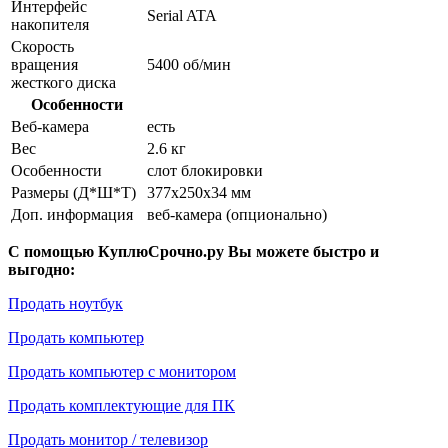
Интерфейс
Serial ATA
накопителя
Скорость
вращения
5400 об/мин
жесткого диска
Особенности
Веб-камера
есть
Вес
2.6 кг
Особенности
слот блокировки
Размеры (Д*Ш*Т)
377x250x34 мм
Доп. информация
веб-камера (опционально)
С помощью КуплюСрочно.ру Вы можете быстро и
выгодно:
Продать ноутбук
Продать компьютер
Продать компьютер с монитором
Продать комплектующие для ПК
Продать монитор / телевизор