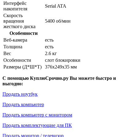
Интерфейс
Serial ATA
накопителя
Скорость
вращения
5400 об/мин
жесткого диска
Особенности
Веб-камера
есть
Толщина
есть
Вес
2.6 кг
Особенности
слот блокировки
Размеры (Д*Ш*Т)
376x249x35 мм
С помощью КуплюСрочно.ру Вы можете быстро и
выгодно:
Продать ноутбук
Продать компьютер
Продать компьютер с монитором
Продать комплектующие для ПК
Продать монитор / телевизор