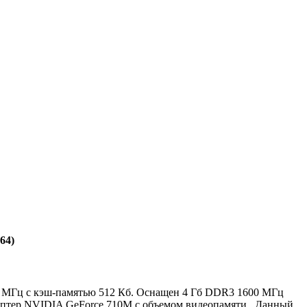
64)
400 МГц с кэш-памятью 512 Кб. Оснащен 4 Гб DDR3 1600 МГц
аптер NVIDIA GeForce 710M с объемом видеопамяти . Данный