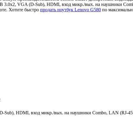
B 3.0x2, VGA (D-Sub), HDMI, вход микр./вых. на наушники Comb
оте. Хотите быстро
продать ноутбук Lenovo G580
по максимально
c
D-Sub), HDMI, вход микр./вых. на наушники Combo, LAN (RJ-45