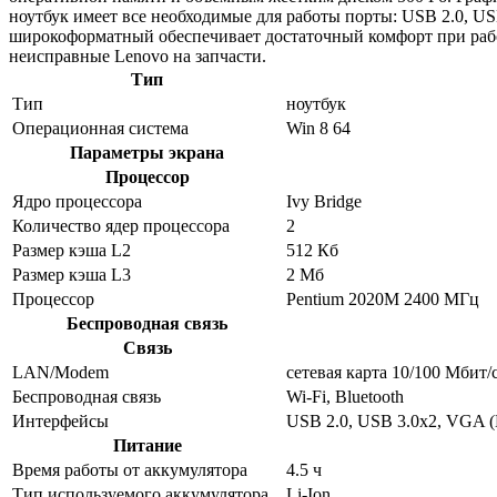
ноутбук имеет все необходимые для работы порты: USB 2.0, US
широкоформатный обеспечивает достаточный комфорт при раб
неисправные Lenovo на запчасти.
Тип
Тип
ноутбук
Операционная система
Win 8 64
Параметры экрана
Процессор
Ядро процессора
Ivy Bridge
Количество ядер процессора
2
Размер кэша L2
512 Кб
Размер кэша L3
2 Мб
Процессор
Pentium 2020M 2400 МГц
Беспроводная связь
Связь
LAN/Modem
сетевая карта 10/100 Мбит/
Беспроводная связь
Wi-Fi, Bluetooth
Интерфейсы
USB 2.0, USB 3.0x2, VGA (
Питание
Время работы от аккумулятора
4.5 ч
Тип используемого аккумулятора
Li-Ion