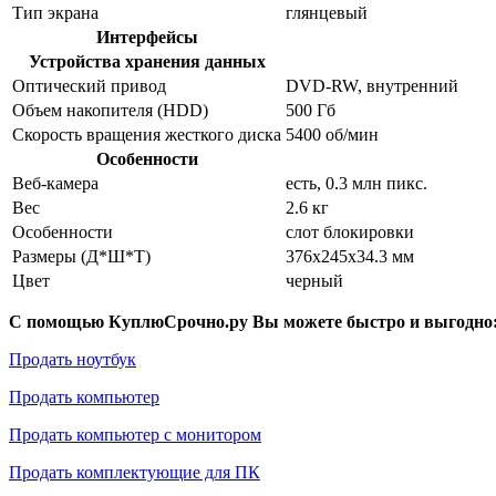
Тип экрана
глянцевый
Интерфейсы
Устройства хранения данных
Оптический привод
DVD-RW, внутренний
Объем накопителя (HDD)
500 Гб
Скорость вращения жесткого диска
5400 об/мин
Особенности
Веб-камера
есть, 0.3 млн пикс.
Вес
2.6 кг
Особенности
слот блокировки
Размеры (Д*Ш*Т)
376x245x34.3 мм
Цвет
черный
С помощью КуплюСрочно.ру Вы можете быстро и выгодно
Продать ноутбук
Продать компьютер
Продать компьютер с монитором
Продать комплектующие для ПК