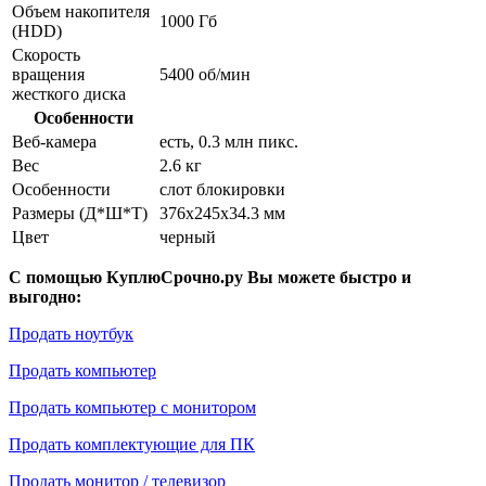
Объем накопителя
1000 Гб
(HDD)
Скорость
вращения
5400 об/мин
жесткого диска
Особенности
Веб-камера
есть, 0.3 млн пикс.
Вес
2.6 кг
Особенности
слот блокировки
Размеры (Д*Ш*Т)
376x245x34.3 мм
Цвет
черный
С помощью КуплюСрочно.ру Вы можете быстро и
выгодно:
Продать ноутбук
Продать компьютер
Продать компьютер с монитором
Продать комплектующие для ПК
Продать монитор / телевизор