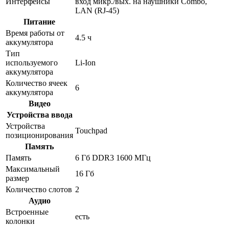
Интерфейсы
вход микр./вых. на наушники Combo,
LAN (RJ-45)
Питание
Время работы от
4.5 ч
аккумулятора
Тип
используемого
Li-Ion
аккумулятора
Количество ячеек
6
аккумулятора
Видео
Устройства ввода
Устройства
Touchpad
позиционирования
Память
Память
6 Гб DDR3 1600 МГц
Максимальный
16 Гб
размер
Количество слотов
2
Аудио
Встроенные
есть
колонки