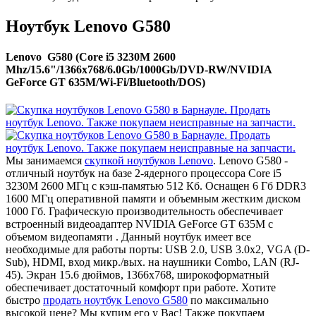
Ноутбук Lenovo G580
Lenovo G580 (Core i5 3230M 2600
Mhz/15.6"/1366x768/6.0Gb/1000Gb/DVD-RW/NVIDIA
GeForce GT 635M/Wi-Fi/Bluetooth/DOS)
Мы занимаемся
скупкой ноутбуков Lenovo
. Lenovo G580 -
отличный ноутбук на базе 2-ядерного процессора Core i5
3230M 2600 МГц с кэш-памятью 512 Кб. Оснащен 6 Гб DDR3
1600 МГц оперативной памяти и объемным жестким диском
1000 Гб. Графическую производительность обеспечивает
встроенный видеоадаптер NVIDIA GeForce GT 635M с
объемом видеопамяти . Данный ноутбук имеет все
необходимые для работы порты: USB 2.0, USB 3.0x2, VGA (D-
Sub), HDMI, вход микр./вых. на наушники Combo, LAN (RJ-
45). Экран 15.6 дюймов, 1366x768, широкоформатный
обеспечивает достаточный комфорт при работе. Хотите
быстро
продать ноутбук Lenovo G580
по максимально
высокой цене? Мы купим его у Вас! Также покупаем