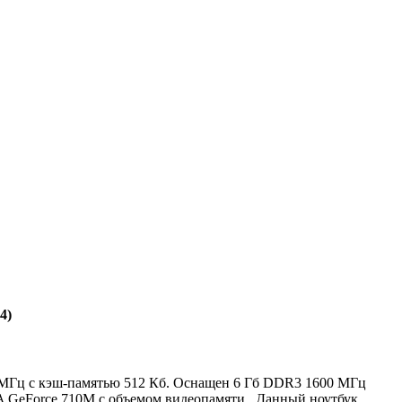
4)
00 МГц с кэш-памятью 512 Кб. Оснащен 6 Гб DDR3 1600 МГц
A GeForce 710M с объемом видеопамяти . Данный ноутбук