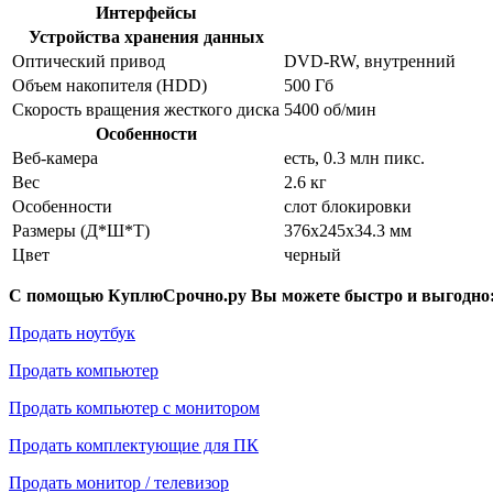
Интерфейсы
Устройства хранения данных
Оптический привод
DVD-RW, внутренний
Объем накопителя (HDD)
500 Гб
Скорость вращения жесткого диска
5400 об/мин
Особенности
Веб-камера
есть, 0.3 млн пикс.
Вес
2.6 кг
Особенности
слот блокировки
Размеры (Д*Ш*Т)
376x245x34.3 мм
Цвет
черный
С помощью КуплюСрочно.ру Вы можете быстро и выгодно
Продать ноутбук
Продать компьютер
Продать компьютер с монитором
Продать комплектующие для ПК
Продать монитор / телевизор