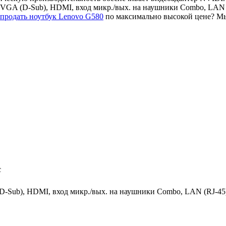
, VGA (D-Sub), HDMI, вход микр./вых. на наушники Combo, LAN
продать ноутбук Lenovo G580
по максимально высокой цене? Мы
c
D-Sub), HDMI, вход микр./вых. на наушники Combo, LAN (RJ-45