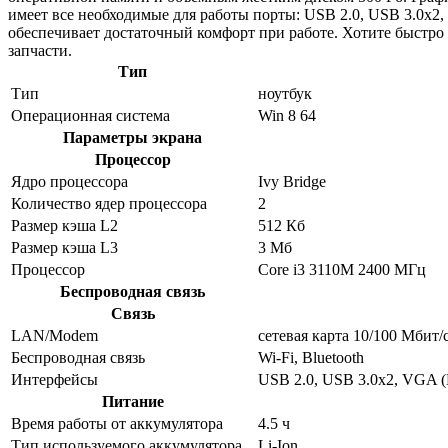
имеет все необходимые для работы порты: USB 2.0, USB 3.0x2
обеспечивает достаточный комфорт при работе. Хотите быстро
запчасти.
Тип
Тип
ноутбук
Операционная система
Win 8 64
Параметры экрана
Процессор
Ядро процессора
Ivy Bridge
Количество ядер процессора
2
Размер кэша L2
512 Кб
Размер кэша L3
3 Мб
Процессор
Core i3 3110M 2400 МГц
Беспроводная связь
Связь
LAN/Modem
сетевая карта 10/100 Мбит/
Беспроводная связь
Wi-Fi, Bluetooth
Интерфейсы
USB 2.0, USB 3.0x2, VGA (
Питание
Время работы от аккумулятора
4.5 ч
Тип используемого аккумулятора
Li-Ion