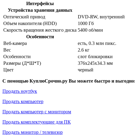
Интерфейсы
Устройства хранения данных
Оптический привод
DVD-RW, внутренний
Объем накопителя (HDD)
1000 Гб
Скорость вращения жесткого диска
5400 об/мин
Особенности
Веб-камера
есть, 0.3 млн пикс.
Вес
2.6 кг
Особенности
слот блокировки
Размеры (Д*Ш*Т)
376x245x34.3 мм
Цвет
черный
С помощью КуплюСрочно.ру Вы можете быстро и выгодно
Продать ноутбук
Продать компьютер
Продать компьютер с монитором
Продать комплектующие для ПК
Продать монитор / телевизор