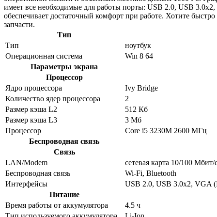
имеет все необходимые для работы порты: USB 2.0, USB 3.0x2
обеспечивает достаточный комфорт при работе. Хотите быстро
запчасти.
Тип
Тип
ноутбук
Операционная система
Win 8 64
Параметры экрана
Процессор
Ядро процессора
Ivy Bridge
Количество ядер процессора
2
Размер кэша L2
512 Кб
Размер кэша L3
3 Мб
Процессор
Core i5 3230M 2600 МГц
Беспроводная связь
Связь
LAN/Modem
сетевая карта 10/100 Мбит/
Беспроводная связь
Wi-Fi, Bluetooth
Интерфейсы
USB 2.0, USB 3.0x2, VGA (
Питание
Время работы от аккумулятора
4.5 ч
Тип используемого аккумулятора
Li-Ion