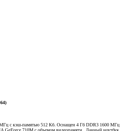
64)
00 МГц с кэш-памятью 512 Кб. Оснащен 4 Гб DDR3 1600 МГц
IA GeForce 710M с объемом видеопамяти . Данный ноутбук