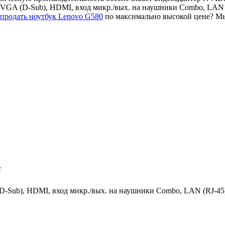
, VGA (D-Sub), HDMI, вход микр./вых. на наушники Combo, LAN
продать ноутбук Lenovo G580
по максимально высокой цене? Мы
c
D-Sub), HDMI, вход микр./вых. на наушники Combo, LAN (RJ-45