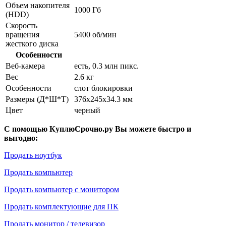
Объем накопителя
1000 Гб
(HDD)
Скорость
вращения
5400 об/мин
жесткого диска
Особенности
Веб-камера
есть, 0.3 млн пикс.
Вес
2.6 кг
Особенности
слот блокировки
Размеры (Д*Ш*Т)
376x245x34.3 мм
Цвет
черный
С помощью КуплюСрочно.ру Вы можете быстро и
выгодно:
Продать ноутбук
Продать компьютер
Продать компьютер с монитором
Продать комплектующие для ПК
Продать монитор / телевизор