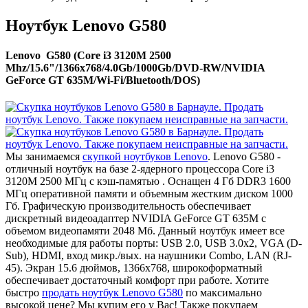
Ноутбук Lenovo G580
Lenovo G580 (Core i3 3120M 2500
Mhz/15.6"/1366x768/4.0Gb/1000Gb/DVD-RW/NVIDIA
GeForce GT 635M/Wi-Fi/Bluetooth/DOS)
Мы занимаемся
скупкой ноутбуков Lenovo
. Lenovo G580 -
отличный ноутбук на базе 2-ядерного процессора Core i3
3120M 2500 МГц с кэш-памятью . Оснащен 4 Гб DDR3 1600
МГц оперативной памяти и объемным жестким диском 1000
Гб. Графическую производительность обеспечивает
дискретный видеоадаптер NVIDIA GeForce GT 635M с
объемом видеопамяти 2048 Мб. Данный ноутбук имеет все
необходимые для работы порты: USB 2.0, USB 3.0x2, VGA (D-
Sub), HDMI, вход микр./вых. на наушники Combo, LAN (RJ-
45). Экран 15.6 дюймов, 1366x768, широкоформатный
обеспечивает достаточный комфорт при работе. Хотите
быстро
продать ноутбук Lenovo G580
по максимально
высокой цене? Мы купим его у Вас! Также покупаем