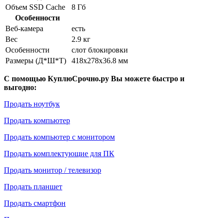
Объем SSD Cache
8 Гб
Особенности
Веб-камера
есть
Вес
2.9 кг
Особенности
слот блокировки
Размеры (Д*Ш*Т)
418x278x36.8 мм
С помощью КуплюСрочно.ру Вы можете быстро и
выгодно:
Продать ноутбук
Продать компьютер
Продать компьютер с монитором
Продать комплектующие для ПК
Продать монитор / телевизор
Продать планшет
Продать смартфон