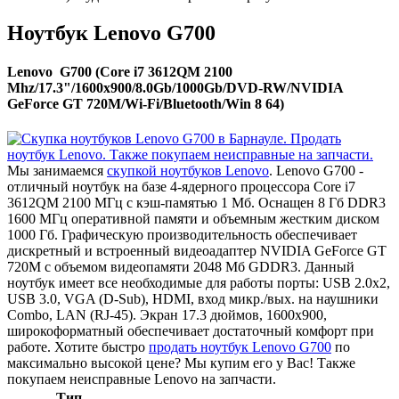
Ноутбук Lenovo G700
Lenovo G700 (Core i7 3612QM 2100
Mhz/17.3"/1600x900/8.0Gb/1000Gb/DVD-RW/NVIDIA
GeForce GT 720M/Wi-Fi/Bluetooth/Win 8 64)
Мы занимаемся
скупкой ноутбуков Lenovo
. Lenovo G700 -
отличный ноутбук на базе 4-ядерного процессора Core i7
3612QM 2100 МГц с кэш-памятью 1 Мб. Оснащен 8 Гб DDR3
1600 МГц оперативной памяти и объемным жестким диском
1000 Гб. Графическую производительность обеспечивает
дискретный и встроенный видеоадаптер NVIDIA GeForce GT
720M с объемом видеопамяти 2048 Мб GDDR3. Данный
ноутбук имеет все необходимые для работы порты: USB 2.0x2,
USB 3.0, VGA (D-Sub), HDMI, вход микр./вых. на наушники
Combo, LAN (RJ-45). Экран 17.3 дюймов, 1600x900,
широкоформатный обеспечивает достаточный комфорт при
работе. Хотите быстро
продать ноутбук Lenovo G700
по
максимально высокой цене? Мы купим его у Вас! Также
покупаем неисправные Lenovo на запчасти.
Тип