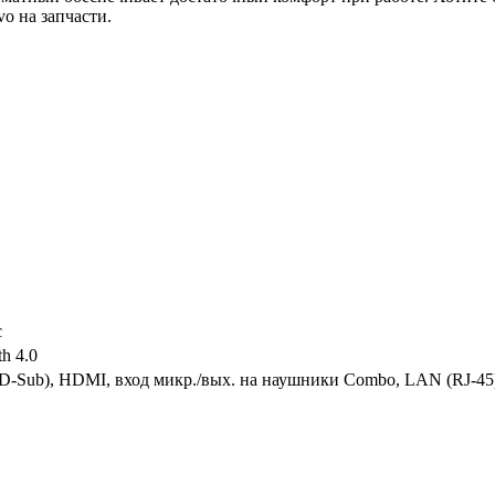
o на запчасти.
c
th 4.0
D-Sub), HDMI, вход микр./вых. на наушники Combo, LAN (RJ-45