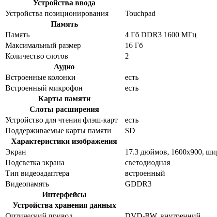
Устройства ввода
Устройства позиционирования
Touchpad
Память
Память
4 Гб DDR3 1600 МГц
Максимальный размер
16 Гб
Количество слотов
2
Аудио
Встроенные колонки
есть
Встроенный микрофон
есть
Карты памяти
Слоты расширения
Устройство для чтения флэш-карт
есть
Поддерживаемые карты памяти
SD
Характеристики изображения
Экран
17.3 дюймов, 1600x900, ш
Подсветка экрана
светодиодная
Тип видеоадаптера
встроенный
Видеопамять
GDDR3
Интерфейсы
Устройства хранения данных
Оптический привод
DVD-RW, внутренний