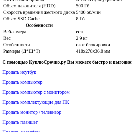
Объем накопителя (HDD)
500 Гб
Скорость вращения жесткого диска
5400 об/мин
Объем SSD Cache
8 Гб
Особенности
Веб-камера
есть
Вес
2.9 кг
Особенности
слот блокировки
Размеры (Д*Ш*Т)
418x278x36.8 мм
С помощью КуплюСрочно.ру Вы можете быстро и выгодно
Продать ноутбук
Продать компьютер
Продать компьютер с монитором
Продать комплектующие для ПК
Продать монитор / телевизор
Продать планшет