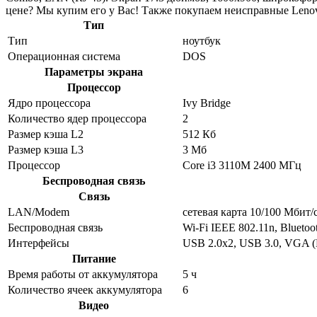
цене? Мы купим его у Вас! Также покупаем неисправные Lenov
Тип
Тип
ноутбук
Операционная система
DOS
Параметры экрана
Процессор
Ядро процессора
Ivy Bridge
Количество ядер процессора
2
Размер кэша L2
512 Кб
Размер кэша L3
3 Мб
Процессор
Core i3 3110M 2400 МГц
Беспроводная связь
Связь
LAN/Modem
сетевая карта 10/100 Мбит/
Беспроводная связь
Wi-Fi IEEE 802.11n, Bluetoo
Интерфейсы
USB 2.0x2, USB 3.0, VGA (
Питание
Время работы от аккумулятора
5 ч
Количество ячеек аккумулятора
6
Видео