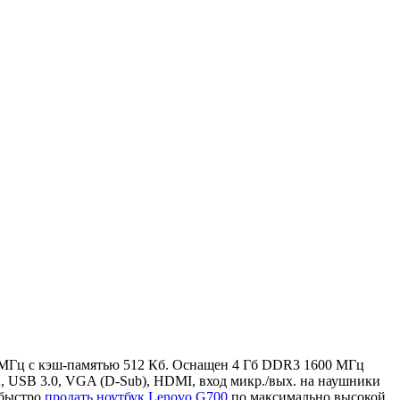
00 МГц с кэш-памятью 512 Кб. Оснащен 4 Гб DDR3 1600 МГц
, USB 3.0, VGA (D-Sub), HDMI, вход микр./вых. на наушники
 быстро
продать ноутбук Lenovo G700
по максимально высокой