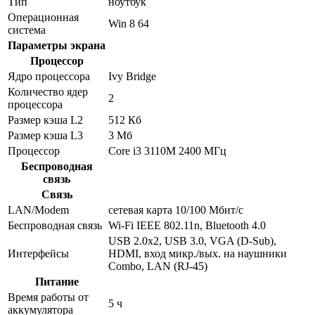
Тип
ноутбук
Операционная
Win 8 64
система
Параметры экрана
Процессор
Ядро процессора
Ivy Bridge
Количество ядер
2
процессора
Размер кэша L2
512 Кб
Размер кэша L3
3 Мб
Процессор
Core i3 3110M 2400 МГц
Беспроводная
связь
Связь
LAN/Modem
сетевая карта 10/100 Мбит/c
Беспроводная связь
Wi-Fi IEEE 802.11n, Bluetooth 4.0
USB 2.0x2, USB 3.0, VGA (D-Sub),
Интерфейсы
HDMI, вход микр./вых. на наушники
Combo, LAN (RJ-45)
Питание
Время работы от
5 ч
аккумулятора