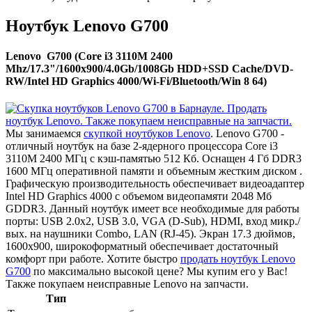
Ноутбук Lenovo G700
Lenovo G700 (Core i3 3110M 2400
Mhz/17.3"/1600x900/4.0Gb/1008Gb HDD+SSD Cache/DVD-
RW/Intel HD Graphics 4000/Wi-Fi/Bluetooth/Win 8 64)
Мы занимаемся
скупкой ноутбуков Lenovo
. Lenovo G700 -
отличный ноутбук на базе 2-ядерного процессора Core i3
3110M 2400 МГц с кэш-памятью 512 Кб. Оснащен 4 Гб DDR3
1600 МГц оперативной памяти и объемным жестким диском .
Графическую производительность обеспечивает видеоадаптер
Intel HD Graphics 4000 с объемом видеопамяти 2048 Мб
GDDR3. Данный ноутбук имеет все необходимые для работы
порты: USB 2.0x2, USB 3.0, VGA (D-Sub), HDMI, вход микр./
вых. на наушники Combo, LAN (RJ-45). Экран 17.3 дюймов,
1600x900, широкоформатный обеспечивает достаточный
комфорт при работе. Хотите быстро
продать ноутбук Lenovo
G700
по максимально высокой цене? Мы купим его у Вас!
Также покупаем неисправные Lenovo на запчасти.
Тип