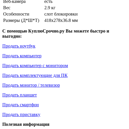
Веб-камера
есть
Вес
2.9 кг
Особенности
слот блокировки
Размеры (Д*Ш*Т)
418x278x36.8 мм
С помощью КуплюСрочно.ру Вы можете быстро и
выгодно:
Продать ноутбук
Продать компьютер
Продать компьютер с монитором
Продать комплектующие для ПК
Продать монитор / телевизор
Продать планшет
Продать смартфон
Продать приставку
Полезная информация