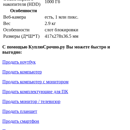
1000 Гб
накопителя (HDD)
Особенности
Веб-камера
есть, 1 млн пикс.
Вес
2.9 кг
Особенности
слот блокировки
Размеры (Д*Ш*Т)
417x278x36.5 мм
С помощью КуплюСрочно.ру Вы можете быстро и
выгодно:
Продать ноутбук
Продать компьютер
Продать компьютер с монитором
Продать комплектующие для ПК
Продать монитор / телевизор
Продать планшет
Продать смартфон