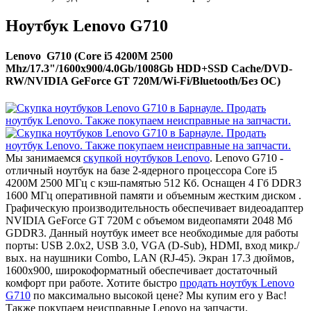
Ноутбук Lenovo G710
Lenovo G710 (Core i5 4200M 2500
Mhz/17.3"/1600x900/4.0Gb/1008Gb HDD+SSD Cache/DVD-
RW/NVIDIA GeForce GT 720M/Wi-Fi/Bluetooth/Без ОС)
Мы занимаемся
скупкой ноутбуков Lenovo
. Lenovo G710 -
отличный ноутбук на базе 2-ядерного процессора Core i5
4200M 2500 МГц с кэш-памятью 512 Кб. Оснащен 4 Гб DDR3
1600 МГц оперативной памяти и объемным жестким диском .
Графическую производительность обеспечивает видеоадаптер
NVIDIA GeForce GT 720M с объемом видеопамяти 2048 Мб
GDDR3. Данный ноутбук имеет все необходимые для работы
порты: USB 2.0x2, USB 3.0, VGA (D-Sub), HDMI, вход микр./
вых. на наушники Combo, LAN (RJ-45). Экран 17.3 дюймов,
1600x900, широкоформатный обеспечивает достаточный
комфорт при работе. Хотите быстро
продать ноутбук Lenovo
G710
по максимально высокой цене? Мы купим его у Вас!
Также покупаем неисправные Lenovo на запчасти.