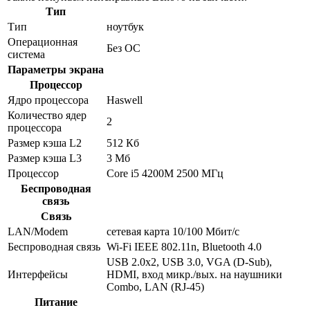
Тип
Тип
ноутбук
Операционная
Без ОС
система
Параметры экрана
Процессор
Ядро процессора
Haswell
Количество ядер
2
процессора
Размер кэша L2
512 Кб
Размер кэша L3
3 Мб
Процессор
Core i5 4200M 2500 МГц
Беспроводная
связь
Связь
LAN/Modem
сетевая карта 10/100 Мбит/c
Беспроводная связь
Wi-Fi IEEE 802.11n, Bluetooth 4.0
USB 2.0x2, USB 3.0, VGA (D-Sub),
Интерфейсы
HDMI, вход микр./вых. на наушники
Combo, LAN (RJ-45)
Питание